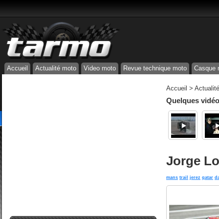
Accueil
Actualité moto
Video moto
Revue technique moto
Casque 
Accueil
>
Actualit
Quelques vidéos
Jorge Lo
mans
trail
jerez
qatar
d