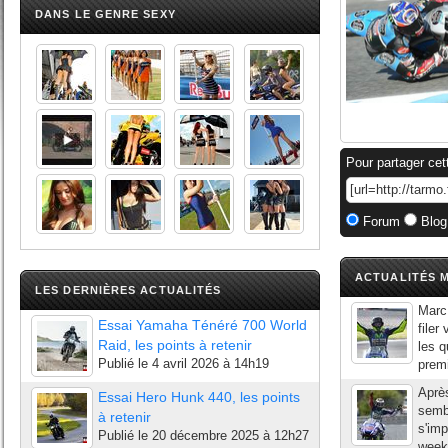
DANS LE GENRE SEXY
Pour partager cet
Forum
Blog
ACTUALITÉS M
LES DERNIÈRES ACTUALITÉS
Marc
Essai Yamaha Ténéré 700 World
filer
Raid, les points à retenir
les q
Publié le
4 avril 2026 à 14h19
premi
Aprè
Essai Hero Hunk 440, les points
sembl
à retenir
s'imp
Publié le
20 décembre 2025 à 12h27
week-