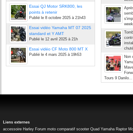
Essai QJ Motor SRK800, les
Aprè
points à retenir
sembl
Publié le
8 octobre 2025 à 21h43
s'imp
week-
Essai vidéo Yamaha MT 07 2025
Tombé
standard et Y AMT
contr
Publié le
12 avril 2025 à 21h
insta
chuté
Essai vidéo CF Moto 800 MT X
Publié le
4 mars 2025 à 19h53
Non 
Yama
Mave
Forw
Tours 9 Danilo...
Liens externes
accessoire Harley
Forum moto
comparatif scooter
Quad Yamaha Raptor
Mo