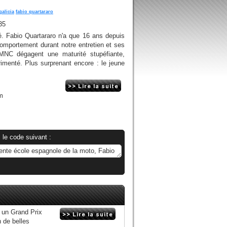
galicia
fabio quartararo
35
é. Fabio Quartararo n'a que 16 ans depuis
 comportement durant notre entretien et ses
MNC dégagent une maturité stupéfiante,
imenté. Plus surprenant encore : le jeune
.
m
 le code suivant :
s un Grand Prix
n de belles