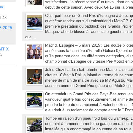
satisfactions. La récompense d'un travail dont on p
es
début de cette saison. Avec deux GP15 sur la premiè
C'est parti pour un Grand Prix d'Espagne à Jerez q
1h43
quatrième rendez-vous du calendrier du MotoGP. C'
première prestation du paddock des Grands Prix 
7 2025
Marquez aborde blessé à l'auriculaire gauche suite
que...
Madrid, Espagne – 6 mars 2015 : Les douze pilotes
 MT X
année sous la bannière d'Estrella Galicia 0,0 ont dé
53
qu'ils porteront dans les différentes catégories,
championnat d'Espagne de vitesse Pré-Moto3 en pa
Jules Cluzel a déjà fait retentir une Marseillaise ce
circuits. C'était à Phillip Island au terme d'une co
menée de main de maître avec sa MV Agusta. Mais i
aussi entonné en Grand Prix grâce à un Moto3 qui a
On attendait un Grand Prix des Pays-Bas tendu en
vainqueur quatre fois consécutivement et animé de
prendre la tête du championnat à Valentino Rossi. 
a eu droit à un règlement de compte entre le " Doct
Tombé en raison d'un pneu froid lors du warm-up, D
contraint à ramener sa moto au garage en raison d
installée qui a endommagé la couronne de sa roue a