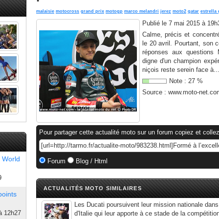
malaisie
motocross
grand prix
motogp
marco melandri
jerez
moto2
qatar
estrella 
Publié le
7 mai 2015 à 19h
Calme, précis et concentr
le 20 avril. Pourtant, son
réponses aux questions 
digne d'un champion expér
niçois reste serein face à..
Note :
27
%
Source :
www.moto-net.co
Pour partager cette actualité moto sur un forum copiez et collez
 World
Forum
Blog / Html
9
ACTUALITÉS MOTO SIMILAIRES
points
Les Ducati poursuivent leur mission nationale dan
à 12h27
d'Italie qui leur apporte à ce stade de la compétitio