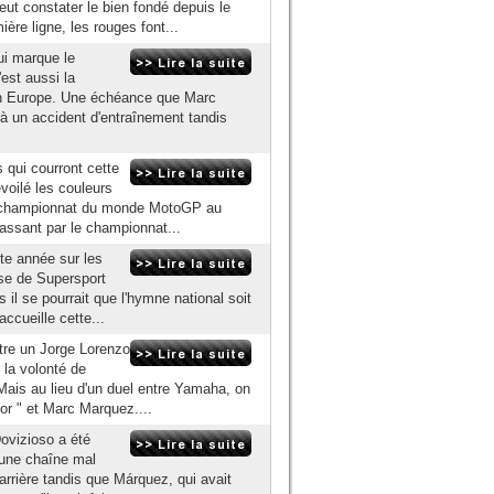
eut constater le bien fondé depuis le
re ligne, les rouges font...
ui marque le
est aussi la
en Europe. Une échéance que Marc
 à un accident d'entraînement tandis
 qui courront cette
voilé les couleurs
 du championnat du monde MotoGP au
ssant par le championnat...
tte année sur les
urse de Supersport
l se pourrait que l'hymne national soit
ccueille cette...
tre un Jorge Lorenzo
 la volonté de
Mais au lieu d'un duel entre Yamaha, on
or " et Marc Marquez....
ovizioso a été
'une chaîne mal
rrière tandis que Márquez, qui avait