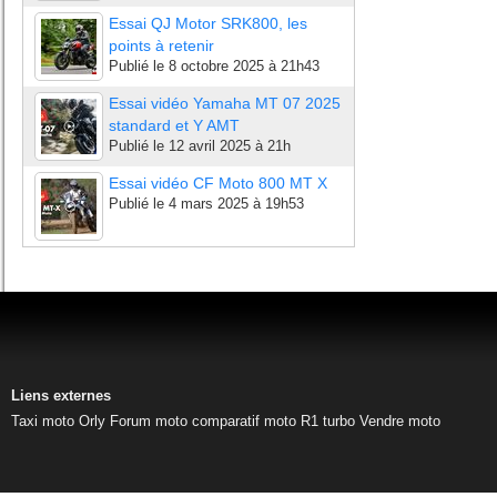
Essai QJ Motor SRK800, les
points à retenir
Publié le
8 octobre 2025 à 21h43
Essai vidéo Yamaha MT 07 2025
standard et Y AMT
Publié le
12 avril 2025 à 21h
Essai vidéo CF Moto 800 MT X
Publié le
4 mars 2025 à 19h53
Liens externes
Taxi moto Orly
Forum moto
comparatif moto
R1 turbo
Vendre moto