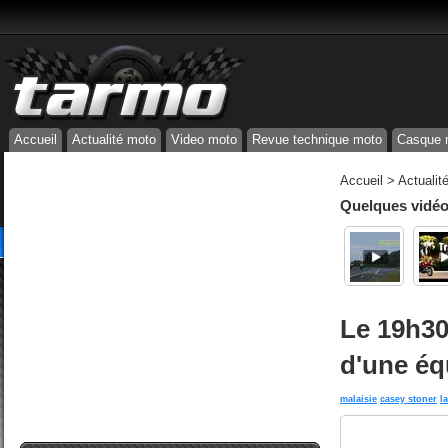
Accueil
Actualité moto
Video moto
Revue technique moto
Casque 
Accueil
>
Actualit
Quelques vidéos
Le 19h30
d'une éq
malaisie
casey stoner
l