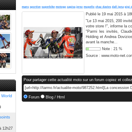
mans
sportive
superbike
motogp
cagiva
jerez
mugello
chaz davies
dall igna
gigi 
Publié le
19 mai 2015 à 18
"Le 13 mai 2015, 200 invité
votre store !", informe la c
"Parmi les invités, Claud
Holding et Andrea Dovizios
avant la manche...
Note :
21
%
Source :
www.moto-net.co
Pour partager cette actualité moto sur un forum copiez et collez
 World
Forum
Blog / Html
9
points
à 12h27