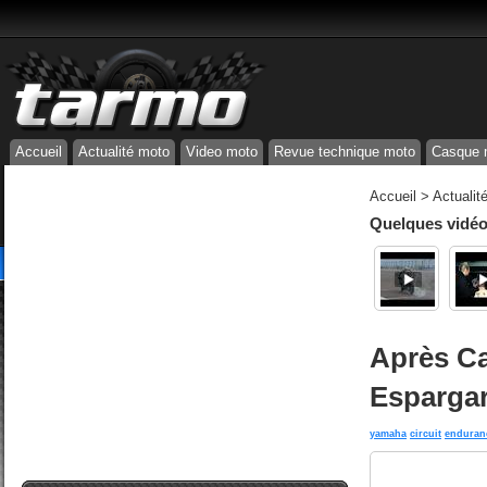
Accueil
Actualité moto
Video moto
Revue technique moto
Casque 
Accueil
>
Actualit
Quelques vidéos
Après Ca
Esparga
yamaha
circuit
enduran