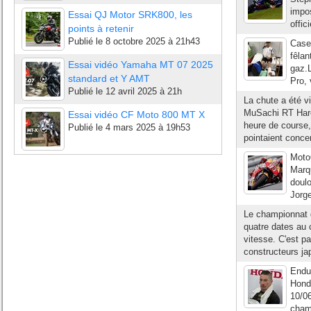
impos
Essai QJ Motor SRK800, les
offic
points à retenir
Publié le
8 octobre 2025 à 21h43
Casey
fêlan
Essai vidéo Yamaha MT 07 2025
gaz.L
standard et Y AMT
Pro,
Publié le
12 avril 2025 à 21h
La chute a été vi
MuSachi RT Harc
Essai vidéo CF Moto 800 MT X
heure de course,
Publié le
4 mars 2025 à 19h53
pointaient concer
Moto
Marq
doulo
Jorge
Le championnat 
quatre dates au ca
vitesse. C'est p
constructeurs ja
Endu
Hond
10/06
champ