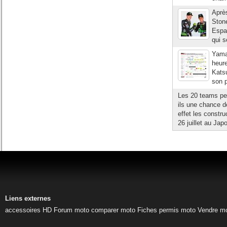
Aprè
Stone
Espa
qui s
Yamah
heure
Katsu
son p
Les 20 teams pe
ils une chance d
effet les constru
26 juillet au Jap
Liens externes
accessoires HD
Forum moto
comparer moto
Fiches permis moto
Vendre m