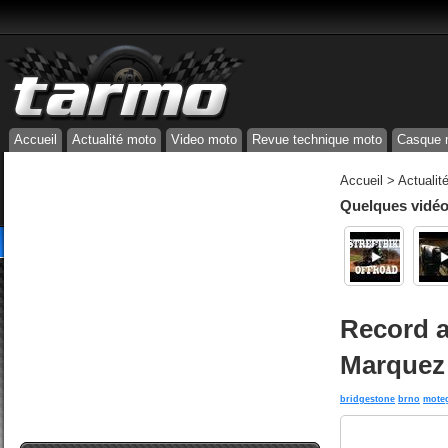
Accueil
Actualité moto
Video moto
Revue technique moto
Casque 
Accueil
>
Actualit
Quelques vidéos
Record a
Marquez
bridgestone
brno
mote