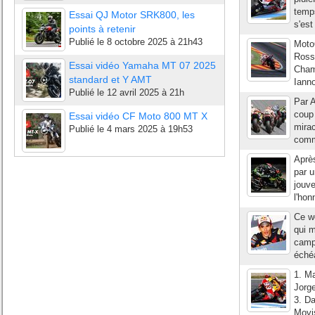
temps
Essai QJ Motor SRK800, les
s'est
points à retenir
Publié le
8 octobre 2025 à 21h43
Moto
Rossi
Essai vidéo Yamaha MT 07 2025
Cham
standard et Y AMT
Ianno
Publié le
12 avril 2025 à 21h
Par A
coup 
Essai vidéo CF Moto 800 MT X
mirac
Publié le
4 mars 2025 à 19h53
comm
Aprè
par 
jouv
l'hon
Ce w
qui 
camp
échéa
1. M
Jorg
3. D
Movi