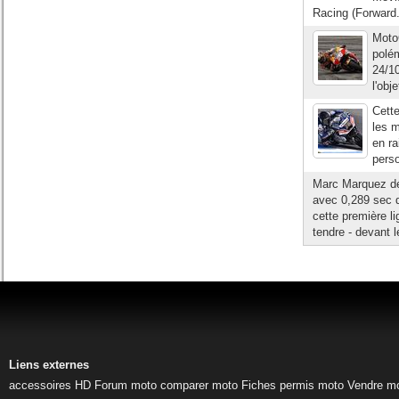
Racing (Forward.
MotoG
polém
24/1
l'obj
Cette
les m
en ra
perso
Marc Marquez déc
avec 0,289 sec d
cette première 
tendre - devant 
Liens externes
accessoires HD
Forum moto
comparer moto
Fiches permis moto
Vendre m