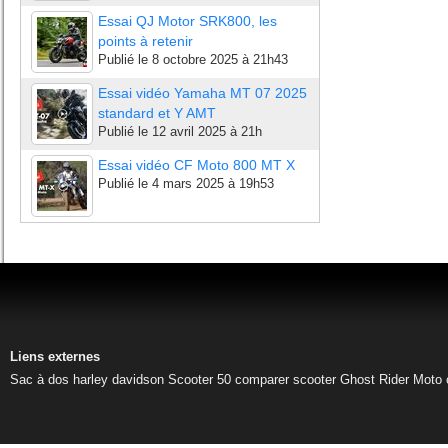
Essai QJ Motor SRK800, les
points à retenir
Publié le
8 octobre 2025 à 21h43
Essai vidéo Yamaha MT 07 2025
standard et Y AMT
Publié le
12 avril 2025 à 21h
Essai vidéo CF Moto 800 MT X
Publié le
4 mars 2025 à 19h53
Liens externes
Sac à dos harley davidson
Scooter 50
comparer scooter
Ghost Rider
Moto 