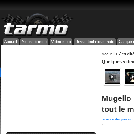
Accueil
Actualité moto
Video moto
Revue technique moto
Casque 
Accueil
>
Actualit
Quelques vidéos
Mugello 
tout le 
camera embarquee
suzu