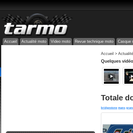
Accueil
Actualité moto
Video moto
Revue technique moto
Casque 
Accueil
>
Actualit
Quelques vidéos
Totale d
bridgestone
mans
gran