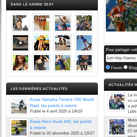
DANS LE GENRE SEXY
Pour partager cet
Forum
Blog
ACTUALITÉS M
LES DERNIÈRES ACTUALITÉS
La mé
Essai Yamaha Ténéré 700 World
vu ce
Raid, les points à retenir
a pul
Publié le
4 avril 2026 à 14h19
Lüthi
Moto
Essai Hero Hunk 440, les points
deuxi
à retenir
07:44
Publié le
20 décembre 2025 à 12h27
pour 