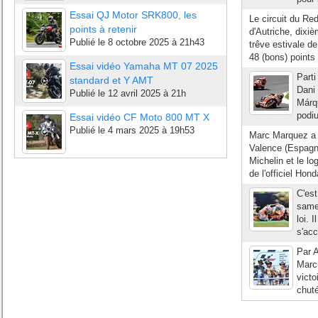
Essai QJ Motor SRK800, les
Le circuit du Re
points à retenir
d'Autriche, dixi
Publié le
8 octobre 2025 à 21h43
trêve estivale de
48 (bons) points 
Essai vidéo Yamaha MT 07 2025
Parti
standard et Y AMT
Dani
Publié le
12 avril 2025 à 21h
Márqu
podiu
Essai vidéo CF Moto 800 MT X
Publié le
4 mars 2025 à 19h53
Marc Marquez a 
Valence (Espagne
Michelin et le l
de l'officiel Hon
C'est
samed
loi. 
s'acc
Par A
Marc 
victo
chuté