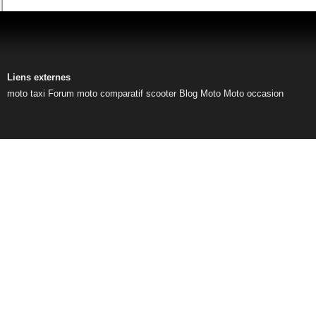
Liens externes
moto taxi
Forum moto
comparatif scooter
Blog Moto
Moto occasion