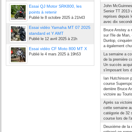
John McGuinness 
Essai QJ Motor SRK800, les
Senior TT 2013 v
points à retenir
reprises depuis l
Publié le
8 octobre 2025 à 21h43
avec dix seconde
Essai vidéo Yamaha MT 07 2025
Bruce Anstey a r
standard et Y AMT
sur l'Ile de Man,
Publié le
12 avril 2025 à 21h
Dunlop, cinquièm
a également chut
Essai vidéo CF Moto 800 MT X
Publié le
4 mars 2025 à 19h53
La semaine a com
de la première c
Un succès acquis
s'imposant lors d
Ian Hutchinson 
course Superspor
derrière Bruce 
victoire au Touris
Après sa victoir
cette semaine au
catégorie de 32 
course lors de l'
Deuxième de la c
rattrapé en remp