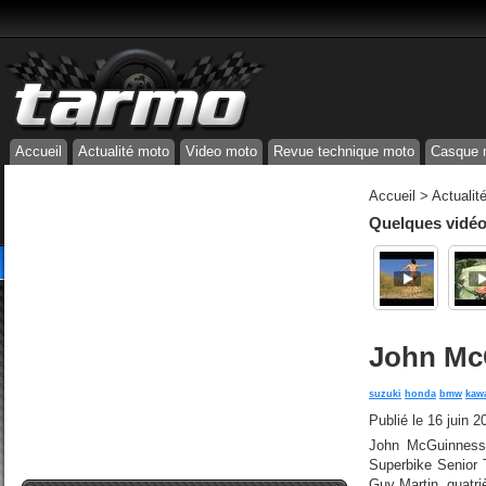
Accueil
Actualité moto
Video moto
Revue technique moto
Casque 
Accueil
>
Actualit
Quelques vidéos
John McG
suzuki
honda
bmw
kaw
Publié le
16 juin 2
John McGuinness 
Superbike Senior 
Guy Martin, quatri