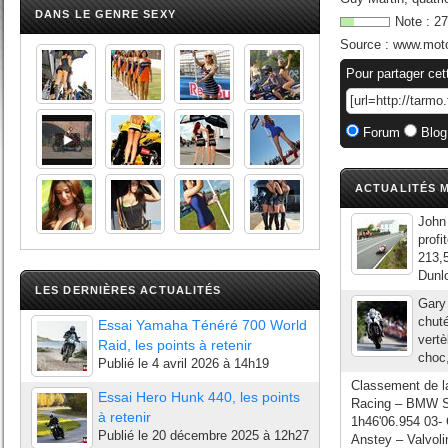
DANS LE GENRE SEXY
Note :
27
Source :
www.moto
Pour partager cet
Forum
Blog
ACTUALITÉS M
John
profi
213,5
Dunlo
LES DERNIÈRES ACTUALITÉS
Gary 
chuté
Essai Yamaha Ténéré 700 World
vertè
Raid, les points à retenir
choc,
Publié le
4 avril 2026 à 14h19
Classement de l
Essai Hero Hunk 440, les points
Racing – BMW S1
à retenir
1h46'06.954 03-
Publié le
20 décembre 2025 à 12h27
Anstey – Valvol