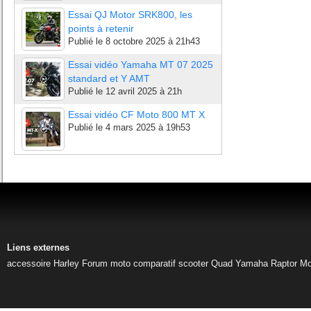
Essai QJ Motor SRK800, les
points à retenir
Publié le
8 octobre 2025 à 21h43
Essai vidéo Yamaha MT 07 2025
standard et Y AMT
Publié le
12 avril 2025 à 21h
Essai vidéo CF Moto 800 MT X
Publié le
4 mars 2025 à 19h53
Liens externes
accessoire Harley
Forum moto
comparatif scooter
Quad Yamaha Raptor
Mo