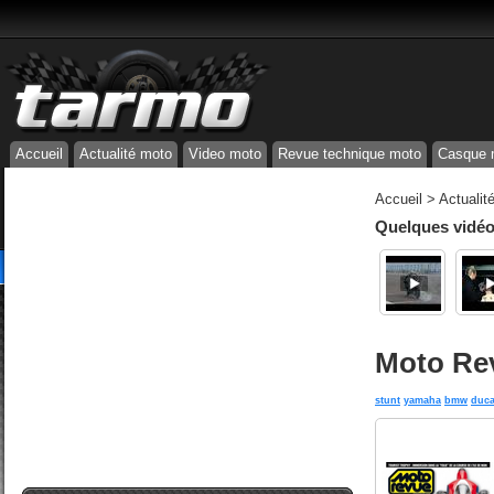
Accueil
Actualité moto
Video moto
Revue technique moto
Casque 
Accueil
>
Actualit
Quelques vidéos
Moto Rev
stunt
yamaha
bmw
duca