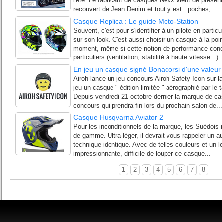
l'été. Le fabricant de casques Nexx vient de prése
recouvert de Jean Denim et tout y est : poches,...
Casque Replica : Le guide Moto-Station
Souvent, c'est pour s'identifier à un pilote en parti
sur son look. C'est aussi choisir un casque à la po
moment, même si cette notion de performance conce
particuliers (ventilation, stabilité à haute vitesse...).
En jeu un casque signé Bonacorsi d'une valeur
Airoh lance un jeu concours Airoh Safety Icon sur la
jeu un casque " édition limitée " aérographié par le
Depuis vendredi 21 octobre dernier la marque de ca
concours qui prendra fin lors du prochain salon de...
Casque Husqvarna Aviator 2
Pour les inconditionnels de la marque, les Suédois r
de gamme. Ultra-léger, il devrait vous rappeler un aut
technique identique. Avec de telles couleurs et un 
impressionnante, difficile de louper ce casque...
1
2
3
4
5
6
7
8