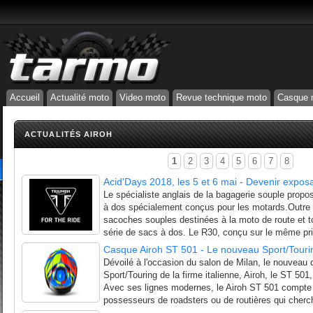
Accueil
Actualité moto
Video moto
Revue technique moto
Casque 
ACTUALITÉS AIROH
1
2
3
4
5
6
7
8
Acid'Days 2018, les 5 et 6 mai - Devenir expos
Le spécialiste anglais de la bagagerie souple prop
à dos spécialement conçus pour les motards.Outre
sacoches souples destinées à la moto de route et to
série de sacs à dos. Le R30, conçu sur le même pri
Casque Airoh ST 501 - Le nouveau Sport/Touring
Dévoilé à l'occasion du salon de Milan, le nouveau
Sport/Touring de la firme italienne, Airoh, le ST 501
Avec ses lignes modernes, le Airoh ST 501 compte 
possesseurs de roadsters ou de routières qui cherche