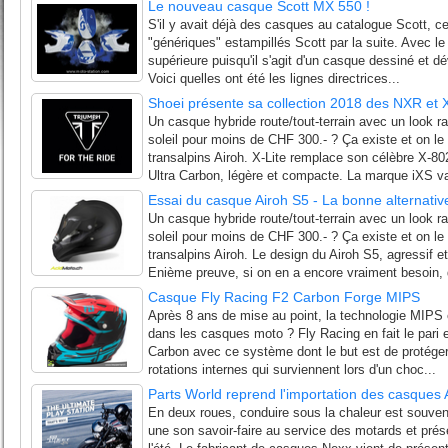
Le nouveau casque Scott MX 550 !
S'il y avait déjà des casques au catalogue Scott, c
"génériques" estampillés Scott par la suite. Avec l
supérieure puisqu'il s'agit d'un casque dessiné et d
Voici quelles ont été les lignes directrices...
Shoei présente sa collection 2018 des NXR et X-S
Un casque hybride route/tout-terrain avec un look r
soleil pour moins de CHF 300.- ? Ça existe et on le
transalpins Airoh. X-Lite remplace son célèbre X-8
Ultra Carbon, légère et compacte. La marque iXS va
Essai du casque Airoh S5 - La bonne alternative
Un casque hybride route/tout-terrain avec un look r
soleil pour moins de CHF 300.- ? Ça existe et on le
transalpins Airoh. Le design du Airoh S5, agressif et
Enième preuve, si on en a encore vraiment besoin, 
Casque Fly Racing F2 Carbon Forge MIPS
Après 8 ans de mise au point, la technologie MIPS es
dans les casques moto ? Fly Racing en fait le pari e
Carbon avec ce système dont le but est de protéger 
rotations internes qui surviennent lors d'un choc...
Parts World reprend l'importation des casques 
En deux roues, conduire sous la chaleur est souven
une son savoir-faire au service des motards et prése