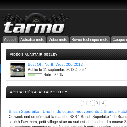
Accueil
Actualité moto
Video moto
Revue technique moto
Casque 
VIDÉOS ALASTAIR SEELEY
Best Of : North West 200 2012
Publié le
11 septembre 2012 à 9h54
Note :
52
%
ACTUALITÉS ALASTAIR SEELEY
1
2
3
4
British Superbike - Une fin de course mouvementé à Brands Hatc
Ce week-end se déroulait la manche BSB " British Superbike " de Brand
situé à Fawkham, petit village situé au sud-est de Londres. La course S
les nombreux spectateurs qui étaient présent à cette occasion, notam