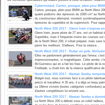
Cybermotard, Carton, presque, plein pour BM
Carton, presque, plein pour BMW au North West 20
quatre podiums des épreuves du 1000 cm³ au North
du constructeur allemand, montent systématiqueme
épreuves du superbike et du superstock. Pour rappe
North West 200 2017 : Glenn Irwin s'impose en
Glenn Irwin, jeune pilote de 27 ans, est un habitué
Superbike, mais il fréquente moins les courses sur 
de la North West 200, il s'était préparé, mais sans la
parmi les meilleurs. D'ailleurs, Pour la séance...
North West 200 2017 : Rutter en pole, McGuin
Elles ne pardonnent généralement pas l'erreur, c'est
impressionnantes, si magnétiques. Cette année, c'e
McGuinness qui en a fait les frais. Le pilote de l
Fireblade, a chuté lors de la séance qualificative de 
North West 200 2017 : Alastair Seeley remport
Malgré tout, nous sommes face à un pilote talentue
précis et travailleur. A 35 ans, il a déjà un beau pa
sa 18ème victoire (toutes catégories confondues) 
d'autres compétiteurs lui envient ses...
North West 200 2017 : Alastair Seeley a dominé
La North West 200 a débuté sous un soleil radieux, 