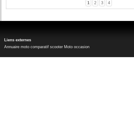
1
2
3
4
Liens externes
Annuaire moto
comparatif scooter
Moto occasion