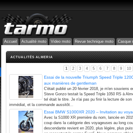
Accueil
Actualité moto
Video moto
Revue technique moto
Casque 
ACTUALITÉS ALMERIA
1
2
3
4
5
6
7
8
9
10
Essai de la nouvelle Triumph Speed Triple 1200
aux manières de gentleman
C'était publié un 20 février 2018, je m'en souviens e
Steve Gonzo testait la Speed Triple 1050 RS à Almer
tel était le titre. Je n'ai pas pu finir la lecture de s
immédiat, et la commande aussitôt...
Essai BMW S1000XR 2020 – Invitation au voya
Avec la S1000 XR première du nom, lancée en 201
coup dans la catégorie des voyageuses au long cour
descendante revient en 2020, plus légère, plus puis