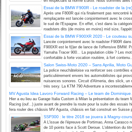
en respectant la norme Euro5. Nous sommes allés l'
Essai de la BMW F900R - Le roadster de la (r
Après une F800R qui n'a finalement pas rencontré 
remplaçante est lancée conjointement avec le cro
le sud de l'Espagne. En effet, c'est dans la catégor
roadsters dits (de moins en moins) mid size, l'appétit
Essai de la BMW F900XR 2020 - Le couteau su
Lancée conjointement avec le roadster F900R dans 
F900XR est le f(i)er de lance de l'offensive BMW. Pr
Yamaha Tracer 900... La population cible ? Les mo
confortable à forte vocation routière, à fort contenu..
Salon Swiss-Moto 2020 – Sans Aprilia, Moto Gu
La police neuchâteloise va renforcer ses contrôles e
particulièrement envers les automobilistes qui prov
nuisances sonores. Circuit d'Almeria, des slick, un 
très sexy. La KTM 790 Adventure a incontestableme
MV Agusta Idea Lavoro Forward Racing – Le team de Dominique A
Hier a eu lieu au Garage Italia Custom à Milan la présentation du tea
Racing (ouf...) juste avant de prendre la route pour la suite des essais
fera rouler des châssis MV Agusta, châssis en fait construit en Suisse p
SSP300 : le titre 2018 se jouera à Magny-cours
A L'issue de l'épreuve de Portimao, Anna Carasco 
de 10 points face à Scott Deroue. L'obtention du titr