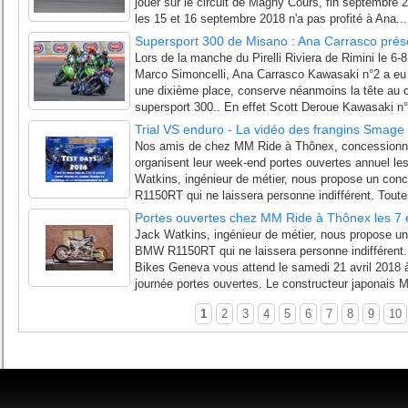
jouer sur le circuit de Magny Cours, fin septembre
les 15 et 16 septembre 2018 n'a pas profité à Ana...
Supersport 300 de Misano : Ana Carrasco prés
Lors de la manche du Pirelli Riviera de Rimini le 6-8 
Marco Simoncelli, Ana Carrasco Kawasaki n°2 a eu u
une dixième place, conserve néanmoins la tête au 
supersport 300.. En effet Scott Deroue Kawasaki n°
Trial VS enduro - La vidéo des frangins Smage 
Nos amis de chez MM Ride à Thônex, concessionna
organisent leur week-end portes ouvertes annuel les
Watkins, ingénieur de métier, nous propose un con
R1150RT qui ne laissera personne indifférent. Toutes
Portes ouvertes chez MM Ride à Thônex les 7 e
Jack Watkins, ingénieur de métier, nous propose un
BMW R1150RT qui ne laissera personne indifférent.
Bikes Geneva vous attend le samedi 21 avril 2018 à
journée portes ouvertes. Le constructeur japonais M
1
2
3
4
5
6
7
8
9
10