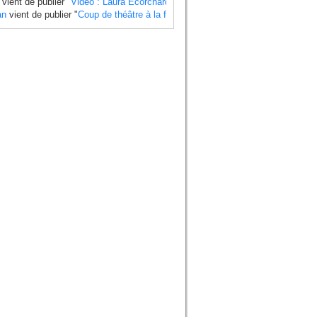
vient de publier "
Vidéo : Laura Ecorchard détaille sa saison 2024
".
an
vient de publier "
Coup de théâtre à la finale du Mondial 2024 side-car , Ti