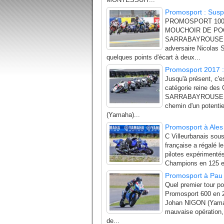
Promosport : Sus
PROMOSPORT 100
MOUCHOIR DE POCHE
SARRABAYROUSE (Suzu
adversaire Nicolas
quelques points d'écart à deux...
Promosport 2017 
Jusqu'à présent, c'e
catégorie reine des
SARRABAYROUSE (Su
chemin d'un potent
(Yamaha)...
Promosport à Ales 
C Villeurbanais sous
française a régalé 
pilotes expérimentés
Champions en 125 et 
Promosport à Pau A
Quel premier tour 
Promosport 600 en 
Johan NIGON (Yamah
mauvaise opération, 
de...