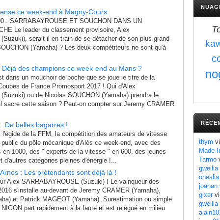
NUAG
pense ce week-end à Magny-Cours
0 : SARRABAYROUSE ET SOUCHON DANS UN
T
 Le leader du classement provisoire, Alex
ki), serait-il en train de se détacher de son plus grand
ka
 SOUCHON (Yamaha) ? Les deux compétiteurs ne sont qu'à
c
: Déjà des champions ce week-end au Mans ?
no
st dans un mouchoir de poche que se joue le titre de la
 Coupes de France Promosport 2017 ! Qui d'Alex
zuki) ou de Nicolas SOUCHON (Yamaha) prendra le
iel sacre cette saison ? Peut-on compter sur Jeremy CRAMER
RÉCE
: De belles bagarres !
 l'égide de la FFM, la compétition des amateurs de vitesse
thym
vi
le public du pôle mécanique d'Alès ce week-end, avec des
Made I
 en 1000, des " experts de la vitesse " en 600, des jeunes
Tarmo
v
d'autres catégories pleines d'énergie !...
gweilia
rnos : Les prétendants sont déjà là !
onealia
pour Alex SARRABAYROUSE (Suzuki) ! Le vainqueur des
joahan
2016 s'installe au-devant de Jeremy CRAMER (Yamaha),
gixer
vi
a) et Patrick MAGEOT (Yamaha). Surestimation ou simple
gweilia
NIGON part rapidement à la faute et est relégué en milieu
alain10