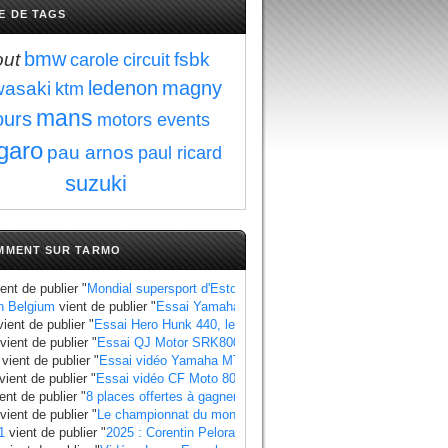
E DE TAGS
bmw
out
fsbk
carole
circuit
ledenon
magny
wasaki
ktm
mans
ours
motors events
garo
pau arnos
paul ricard
suzuki
MMENT SUR TARMO
ent de publier "
Mondial supersport d'Estoril : Manzi se rapproche du titre au 
n Belgium
vient de publier "
Essai Yamaha Ténéré 700 World Raid, les points à
ient de publier "
Essai Hero Hunk 440, les points à retenir
".
vient de publier "
Essai QJ Motor SRK800, les points à retenir
".
vient de publier "
Essai vidéo Yamaha MT 07 2025 standard et Y AMT
".
vient de publier "
Essai vidéo CF Moto 800 MT X
".
ent de publier "
8 places offertes à gagner pour le Grand Prix de France 2025
"
vient de publier "
Le championnat du monde side-car 2025 a un calendrier bie
1
vient de publier "
2025 : Corentin Pelorari sous les couleurs de Honda Fran