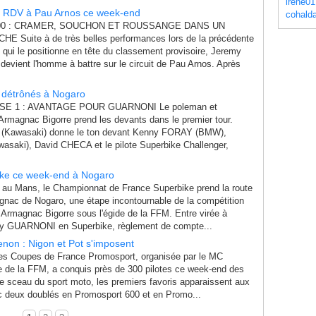
irene01
: RDV à Pau Arnos ce week-end
cohald
0 : CRAMER, SOUCHON ET ROUSSANGE DANS UN
Suite à de très belles performances lors de la précédente
e qui le positionne en tête du classement provisoire, Jeremy
ient l'homme à battre sur le circuit de Pau Arnos. Après
 détrônés à Nogaro
E 1 : AVANTAGE POUR GUARNONI Le poleman et
Armagnac Bigorre prend les devants dans le premier tour.
Kawasaki) donne le ton devant Kenny FORAY (BMW),
saki), David CHECA et le pilote Superbike Challenger,
ike ce week-end à Nogaro
 au Mans, le Championnat de France Superbike prend la route
agnac de Nogaro, une étape incontournable de la compétition
 Armagnac Bigorre sous l'égide de la FFM. Entre virée à
my GUARNONI en Superbike, règlement de compte...
non : Nigon et Pot s'imposent
es Coupes de France Promosport, organisée par le MC
e de la FFM, a conquis près de 300 pilotes ce week-end des
 le sceau du sport moto, les premiers favoris apparaissent aux
c deux doublés en Promosport 600 et en Promo...