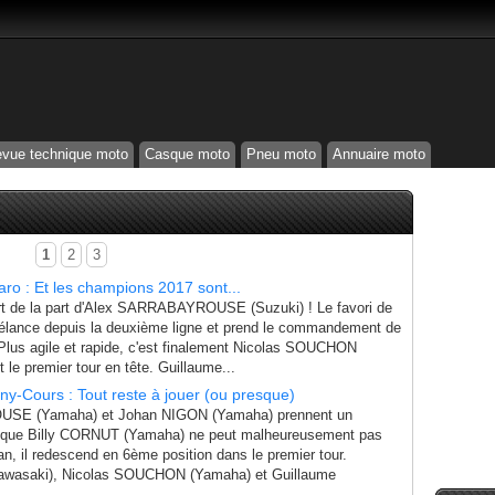
vue technique moto
Casque moto
Pneu moto
Annuaire moto
1
2
3
ro : Et les champions 2017 sont...
rt de la part d'Alex SARRABAYROUSE (Suzuki) ! Le favori de
 s'élance depuis la deuxième ligne et prend le commandement de
lus agile et rapide, c'est finalement Nicolas SOUCHON
 le premier tour en tête. Guillaume...
y-Cours : Tout reste à jouer (ou presque)
E (Yamaha) et Johan NIGON (Yamaha) prennent un
ce que Billy CORNUT (Yamaha) ne peut malheureusement pas
an, il redescend en 6ème position dans le premier tour.
awasaki), Nicolas SOUCHON (Yamaha) et Guillaume