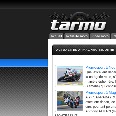
Accueil
Actualité moto
Video moto
Re
ACTUALITÉS ARMAGNAC BIGORRE
Promosport à Noga
Quel excellent dépa
la catégorie reine,
manière éphémère. P
(Yamaha) qui conclut
Promosport à Magn
Alex SARRABAYROUS
excellent départ, 
dire, pourtant polem
Anthony ALIERN (K
MONTESSUIT...