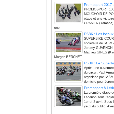
Promosport 2017 
PROMOSPORT 100
MOUCHOIR DE POCHE 
étape et une victoir
CRAMER (Yamaha) dev
une...
FSBK : Les locaux
SUPERBIKE COURS
sociétaire de l'ASM 
Jeremy GUARNONI (
Mathieu GINES (Kawa
Morgan BERCHET...
FSBK : Le Superb
Après une ouverture
du circuit Paul Arm
organisée par l'ASM
domicile pour Jere
Promosport à Léde
La première étape d
Lédenon sous l'égid
1er et 2 avril. Sous
yeux du public. Ave