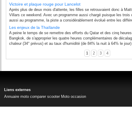
Victoire et plaque rouge pour Lancelot
Après plus de deux mois d'attente, les filles se retrouvaient donc à Matt
Villars ce weekend. Avec un programme aussi chargé puisque les trois 
aussi au programme, la piste a considérablement évolué entre les différ
Les enjeux de la Thaïlande
A peine le temps de se remettre des efforts du Qatar et des cinq heures
Bangkok, de s'approprier les quatre heures complémentaires de décalage 
chaleur (34° prévus) et au taux d'humidité (de 84% la nuit à 64% le jour) 
1
2
3
4
Liens externes
Annuaire moto
comparer scooter
Moto occasion