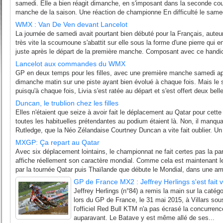
samedi. Elle a bien réagit dimanche, en s'imposant dans la seconde co
manche de la saison. Une réaction de championne En difficulté le samed
WMX : Van De Ven devant Lancelot
La journée de samedi avait pourtant bien débuté pour la Français, auteu
très vite la scoumoune s'abattit sur elle sous la forme d'une pierre qui
juste après le départ de la première manche. Composant avec ce handica
Lancelot aux commandes du WMX
GP en deux temps pour les filles, avec une première manche samedi ap
dimanche matin sur une piste ayant bien évolué à chaque fois. Mais le s
puisqu'à chaque fois, Livia s'est ratée au départ et s'est offert deux bel
Duncan, le trublion chez les filles
Elles n'étaient que seize à avoir fait le déplacement au Qatar pour cett
toutes les habituelles prétendantes au podium étaient là. Non, il manqua
Rutledge, que la Néo Zélandaise Courtney Duncan a vite fait oublier. Un
MXGP: Ça repart au Qatar
Avec six déplacement lointains, le championnat ne fait certes pas la pa
affiche réellement son caractère mondial. Comme cela est maintenant le
par la tournée Qatar puis Thaïlande que débute le Mondial, dans une amb
GP de France MX2 : Jeffrey Herlings s'est fait 
Jeffrey Herlings (n°84) a remis la main sur la catég
lors du GP de France, le 31 mai 2015, à Villars sou
l'officiel Red Bull KTM n'a pas écrasé la concurrence
auparavant. Le Batave y est même allé de ses...