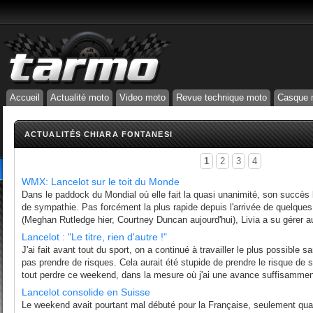
Accueil
Actualité moto
Video moto
Revue technique moto
Casque 
ACTUALITÉS CHIARA FONTANESI
1
2
3
4
WMX: Lancelot sur le toit du Monde
Dans le paddock du Mondial où elle fait la quasi unanimité, son succès
de sympathie. Pas forcément la plus rapide depuis l'arrivée de quelques 
(Meghan Rutledge hier, Courtney Duncan aujourd'hui), Livia a su gérer 
Lancelot : "Le titre, rien d'autre !"
J'ai fait avant tout du sport, on a continué à travailler le plus possible 
pas prendre de risques. Cela aurait été stupide de prendre le risque de s
tout perdre ce weekend, dans la mesure où j'ai une avance suffisamment
Lancelot consolide en Suisse
Le weekend avait pourtant mal débuté pour la Française, seulement qu