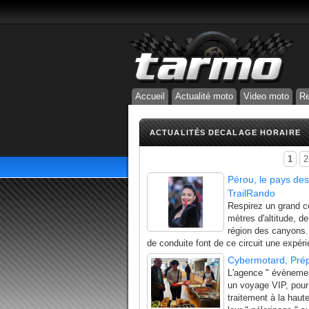
Accueil
Actualité moto
Video moto
Re
ACTUALITÉS DECALAGE HORAIRE
1
2
Pérou, le pays des
TrailRando
Respirez un grand co
mètres d'altitude, d
région des canyons.
de conduite font de ce circuit une expéri
Cybermotard, Prép
L'agence " évènemen
un voyage VIP, pour
traitement à la haut