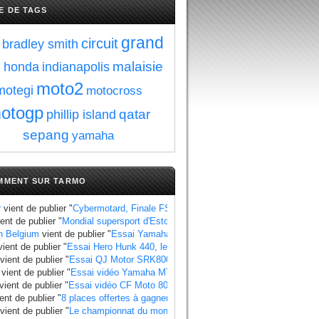
E DE TAGS
grand
circuit
bradley smith
x
malaisie
honda
indianapolis
moto2
motegi
motocross
otogp
qatar
phillip island
sepang
yamaha
MMENT SUR TARMO
r
vient de publier "
Cybermotard, Finale FSBK side-car au Castellet, l'album ph
ent de publier "
Mondial supersport d'Estoril : Manzi se rapproche du titre au 
n Belgium
vient de publier "
Essai Yamaha Ténéré 700 World Raid, les points à
ient de publier "
Essai Hero Hunk 440, les points à retenir
".
vient de publier "
Essai QJ Motor SRK800, les points à retenir
".
vient de publier "
Essai vidéo Yamaha MT 07 2025 standard et Y AMT
".
vient de publier "
Essai vidéo CF Moto 800 MT X
".
ent de publier "
8 places offertes à gagner pour le Grand Prix de France 2025
"
vient de publier "
Le championnat du monde side-car 2025 a un calendrier bie