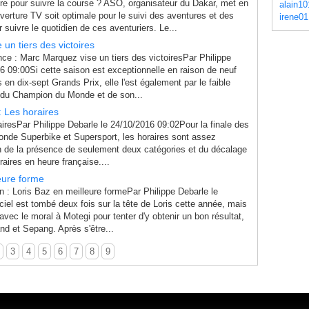
re pour suivre la course ? ASO, organisateur du Dakar, met en
alain10
erture TV soit optimale pour le suivi des aventures et des
irene01
 suivre le quotidien de ces aventuriers. Le...
un tiers des victoires
 : Marc Marquez vise un tiers des victoiresPar Philippe
6 09:00Si cette saison est exceptionnelle en raison de neuf
 en dix-sept Grands Prix, elle l'est également par le faible
 du Champion du Monde et de son...
: Les horaires
iresPar Philippe Debarle le 24/10/2016 09:02Pour la finale des
de Superbike et Supersport, les horaires sont assez
on de la présence de seulement deux catégories et du décalage
raires en heure française....
eure forme
 Loris Baz en meilleure formePar Philippe Debarle le
iel est tombé deux fois sur la tête de Loris cette année, mais
 avec le moral à Motegi pour tenter d'y obtenir un bon résultat,
land et Sepang. Après s'être...
3
4
5
6
7
8
9