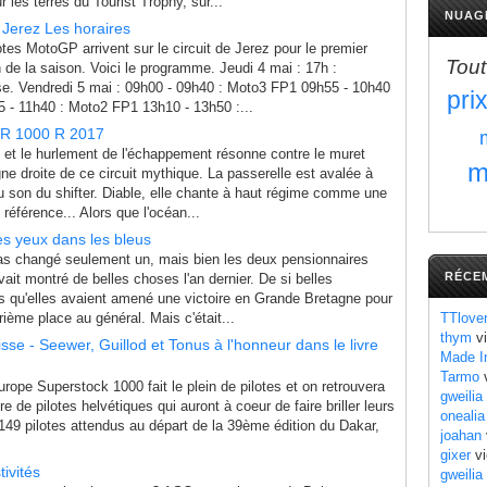
ur les terres du Tourist Trophy, sur...
NUAG
 Jerez Les horaires
tes MotoGP arrivent sur le circuit de Jerez pour le premier
Tout
de la saison. Voici le programme. Jeudi 4 mai : 17h :
e. Vendredi 5 mai : 09h00 - 09h40 : Moto3 FP1 09h55 - 10h40
pri
- 11h40 : Moto2 FP1 13h10 - 13h50 :...
-R 1000 R 2017
t et le hurlement de l'échappement résonne contre le muret
m
igne droite de ce circuit mythique. La passerelle est avalée à
u son du shifter. Diable, elle chante à haut régime comme une
référence... Alors que l'océan...
es yeux dans les bleus
as changé seulement un, mais bien les deux pensionnaires
RÉCE
it montré de belles choses l'an dernier. De si belles
urs qu'elles avaient amené une victoire en Grande Bretagne pour
trième place au général. Mais c'était...
TTlove
thym
vi
isse - Seewer, Guillod et Tonus à l'honneur dans le livre
Made I
Tarmo
v
ope Superstock 1000 fait le plein de pilotes et on retrouvera
gweilia
 de pilotes helvétiques qui auront à coeur de faire briller leurs
onealia
149 pilotes attendus au départ de la 39ème édition du Dakar,
joahan
gixer
vi
ivités
gweilia