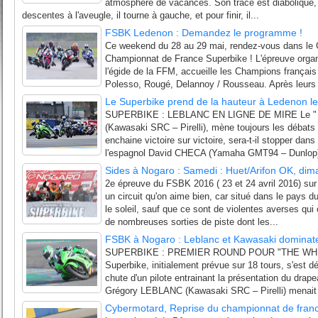
atmosphère de vacances. Son tracé est diabolique, 
descentes à l'aveugle, il tourne à gauche, et pour finir, il...
FSBK Ledenon : Demandez le programme !
Ce weekend du 28 au 29 mai, rendez-vous dans le 
Championnat de France Superbike ! L'épreuve orga
l'égide de la FFM, accueille les Champions français
Polesso, Rougé, Delannoy / Rousseau. Après leurs 
Le Superbike prend de la hauteur à Ledenon le
SUPERBIKE : LEBLANC EN LIGNE DE MIRE Le " d
(Kawasaki SRC – Pirelli), mène toujours les débats 
enchaine victoire sur victoire, sera-t-il stopper dans 
l'espagnol David CHECA (Yamaha GMT94 – Dunlop) ?
Sides à Nogaro : Samedi : Huet/Arifon OK, di
2e épreuve du FSBK 2016 ( 23 et 24 avril 2016) sur
un circuit qu'on aime bien, car situé dans le pays d
le soleil, sauf que ce sont de violentes averses qui o
de nombreuses sorties de piste dont les...
FSBK à Nogaro : Leblanc et Kawasaki dominat
SUPERBIKE : PREMIER ROUND POUR "THE WHITE
Superbike, initialement prévue sur 18 tours, s'est dé
chute d'un pilote entrainant la présentation du drap
Grégory LEBLANC (Kawasaki SRC – Pirelli) menait a
Cybermotard, Reprise du championnat de fran