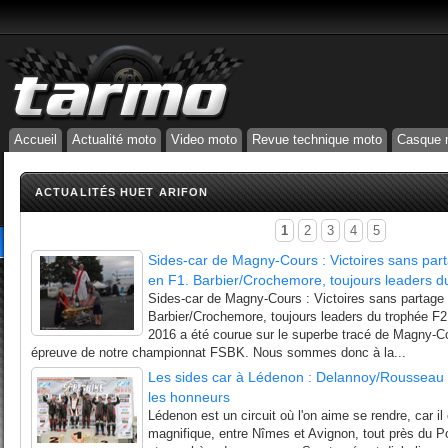
Accueil
Actualité moto
Video moto
Revue technique moto
Casque 
ACTUALITÉS HUET ARIFON
1
2
3
4
5
Sides-car de Magny-Cours : Victoires sans pa
en F1. Barbier/Crochemore, toujours leaders d
Sides-car de Magny-Cours : Victoires sans partag
Barbier/Crochemore, toujours leaders du trophée F2 
2016 a été courue sur le superbe tracé de Magny-Co
épreuve de notre championnat FSBK. Nous sommes donc à la...
Les sides car à Lédenon : Delannoy/Rousseau 
les honneurs
Lédenon est un circuit où l'on aime se rendre, car il
magnifique, entre Nîmes et Avignon, tout près du P