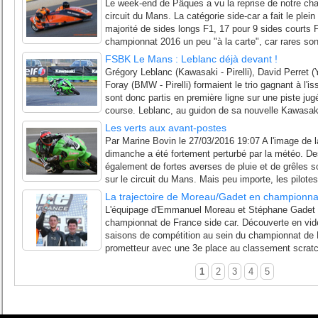
Le week-end de Pâques a vu la reprise de notre ch
circuit du Mans. La catégorie side-car a fait le ple
majorité de sides longs F1, 17 pour 9 sides courts F
championnat 2016 un peu "à la carte", car rares sont
FSBK Le Mans : Leblanc déjà devant !
Grégory Leblanc (Kawasaki - Pirelli), David Perret (
Foray (BMW - Pirelli) formaient le trio gagnant à l'i
sont donc partis en première ligne sur une piste jug
course. Leblanc, au guidon de sa nouvelle Kawasaki
Les verts aux avant-postes
Par Marine Bovin le 27/03/2016 19:07 A l'image de l
dimanche a été fortement perturbé par la météo. D
également de fortes averses de pluie et de grêles 
sur le circuit du Mans. Mais peu importe, les pilote
La trajectoire de Moreau/Gadet en championna
L'équipage d'Emmanuel Moreau et Stéphane Gadet r
championnat de France side car. Découverte en vid
saisons de compétition au sein du championnat de F
prometteur avec une 3e place au classement scratch
1
2
3
4
5