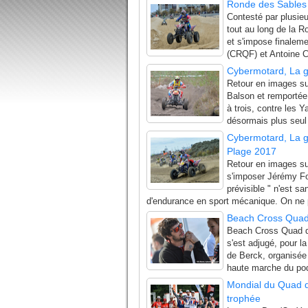
Ronde des Sables 
Contesté par plusie
tout au long de la 
et s'impose finaleme
(CRQF) et Antoine C
Cybermotard, La g
Retour en images su
Balson et remportée
à trois, contre les 
désormais plus seul 
Cybermotard, La g
Plage 2017
Retour en images su
s'imposer Jérémy For
prévisible " n'est s
d'endurance en sport mécanique. On ne p
Beach Cross Quad 
Beach Cross Quad de
s'est adjugé, pour l
de Berck, organisée
haute marche du podi
Mondial du Quad 
trophée