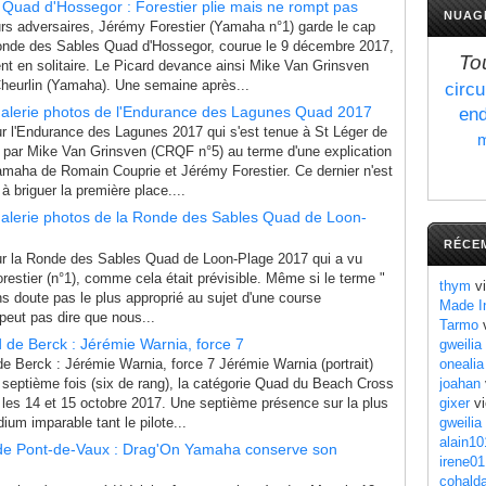
Quad d'Hossegor : Forestier plie mais ne rompt pas
NUAG
urs adversaires, Jérémy Forestier (Yamaha n°1) garde le cap
Ronde des Sables Quad d'Hossegor, courue le 9 décembre 2017,
To
nt en solitaire. Le Picard devance ainsi Mike Van Grinsven
heurlin (Yamaha). Une semaine après...
circu
alerie photos de l'Endurance des Lagunes Quad 2017
end
r l'Endurance des Lagunes 2017 qui s'est tenue à St Léger de
m
 par Mike Van Grinsven (CRQF n°5) au terme d'une explication
Yamaha de Romain Couprie et Jérémy Forestier. Ce dernier n'est
à briguer la première place....
alerie photos de la Ronde des Sables Quad de Loon-
RÉCE
r la Ronde des Sables Quad de Loon-Plage 2017 qui a vu
estier (n°1), comme cela était prévisible. Même si le terme "
thym
vi
ans doute pas le plus approprié au sujet d'une course
Made I
eut pas dire que nous...
Tarmo
v
de Berck : Jérémie Warnia, force 7
gweilia
 Berck : Jérémie Warnia, force 7 Jérémie Warnia (portrait)
onealia
a septième fois (six de rang), la catégorie Quad du Beach Cross
joahan
 les 14 et 15 octobre 2017. Une septième présence sur la plus
gixer
vi
um imparable tant le pilote...
gweilia
alain10
de Pont-de-Vaux : Drag'On Yamaha conserve son
irene01
cohald