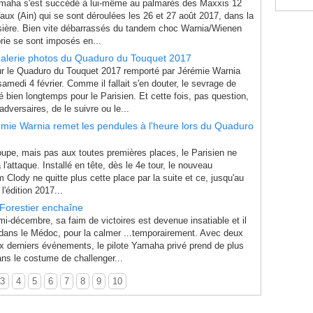
maha s'est succédé à lui-même au palmarès des Maxxis 12
ux (Ain) qui se sont déroulées les 26 et 27 août 2017, dans la
ssière. Bien vite débarrassés du tandem choc Warnia/Wienen
ie se sont imposés en...
alerie photos du Quaduro du Touquet 2017
r le Quaduro du Touquet 2017 remporté par Jérémie Warnia
amedi 4 février. Comme il fallait s'en douter, le sevrage de
ré bien longtemps pour le Parisien. Et cette fois, pas question,
dversaires, de le suivre ou le...
mie Warnia remet les pendules à l'heure lors du Quaduro
oupe, mais pas aux toutes premières places, le Parisien ne
l'attaque. Installé en tête, dès le 4e tour, le nouveau
 Clody ne quitte plus cette place par la suite et ce, jusqu'au
'édition 2017...
Forestier enchaîne
-décembre, sa faim de victoires est devenue insatiable et il
it, dans le Médoc, pour la calmer ...temporairement. Avec deux
ux derniers événements, le pilote Yamaha privé prend de plus
ns le costume de challenger...
3
4
5
6
7
8
9
10