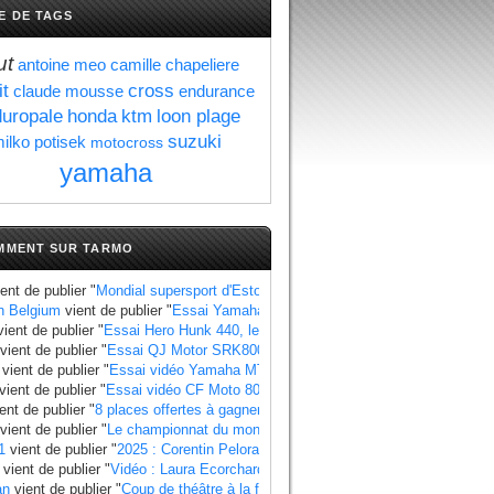
E DE TAGS
ut
antoine meo
camille chapeliere
it
cross
claude mousse
endurance
uropale
honda
ktm
loon plage
suzuki
ilko potisek
motocross
yamaha
MMENT SUR TARMO
ent de publier "
Mondial supersport d'Estoril : Manzi se rapproche du titre au 
n Belgium
vient de publier "
Essai Yamaha Ténéré 700 World Raid, les points à
ient de publier "
Essai Hero Hunk 440, les points à retenir
".
vient de publier "
Essai QJ Motor SRK800, les points à retenir
".
vient de publier "
Essai vidéo Yamaha MT 07 2025 standard et Y AMT
".
vient de publier "
Essai vidéo CF Moto 800 MT X
".
ent de publier "
8 places offertes à gagner pour le Grand Prix de France 2025
"
vient de publier "
Le championnat du monde side-car 2025 a un calendrier bie
1
vient de publier "
2025 : Corentin Pelorari sous les couleurs de Honda Fran
vient de publier "
Vidéo : Laura Ecorchard détaille sa saison 2024
".
an
vient de publier "
Coup de théâtre à la finale du Mondial 2024 side-car , Ti