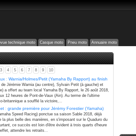
vue technique moto
Casque moto
Pneu moto
Annuaire moto
3
4
5
6
7
8
9
10
ux : Warnia/Holmes/Petit (Yamaha By Rapport) au finish
de Jérémie Warnia (au centre), Sylvain Petit (à gauche) et
e) a offert au team local Yamaha By Rapport, le 26 août 2018,
ux 12 heures de Pont-de-Vaux (Ain). Au terme de l'ultime
o-britannique a soufflé la victoire,...
t : grande première pour Jérémy Forestier (Yamaha)
amaha Speed Racing) ponctue sa saison Sable 2018, déjà
de la plus belle des manières, en s'imposant sur le Quaduro du
rtant, ce succès est loin d'être évident à trois quarts d'heure
effet, attendre les retraits...