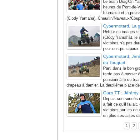
Le team Drag'On Ya
heures de Pont-de-Va
fournaise et la pou
(Clody Yamaha), Cheurlin/Naveaux/Coupr
Cybermotard, La g
Retour en images su
(Clody Yamaha), le s
victoires n'a pas du
pour ses principaux a
Cybermotard, Jéré
du Touquet
Parti dans le bon gr
tarde pas à passer à 
pensionnaire du team
drapeau à damier. La deuxième place de l
Gurp TT : Jérémy 
Depuis son succès mi
a fait ce qu'il falla
victoires sur les de
en plus ses aises da
1
2