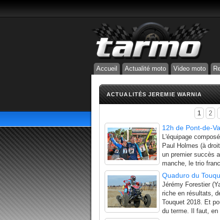
Accueil
Actualité moto
Video moto
Re
ACTUALITÉS JEREMIE WARNIA
1
2
12h de Pont-de-Va
L'équipage composé 
Paul Holmes (à droit
un premier succès a
manche, le trio franc
Quaduro du Touque
Jérémy Forestier (Y
riche en résultats, 
Touquet 2018. Et pou
du terme. Il faut, en 