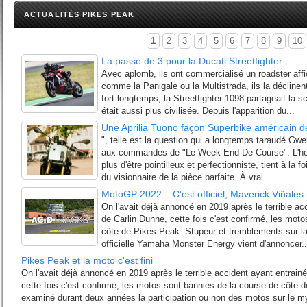
ACTUALITÉS PIKES PEAK
1
2
3
4
5
6
7
8
9
10
La passe de 3 pour la Ducati Streetfighter
Avec aplomb, ils ont commercialisé un roadster aff
comme la Panigale ou la Multistrada, ils la déclinen
fort longtemps, la Streetfighter 1098 partageait la s
était aussi plus civilisée. Depuis l'apparition du...
Une Aprilia Tuono façon Superbike américain 
", telle est la question qui a longtemps taraudé Gwe
aux commandes de "Le Week-End De Course". L'hom
plus d'être pointilleux et perfectionniste, tient à la
du visionnaire de la pièce parfaite. À vrai...
MotoGP 2022 – C'est officiel, Maverick Viñales r
On l'avait déjà annoncé en 2019 après le terrible ac
de Carlin Dunne, cette fois c'est confirmé, les mot
côte de Pikes Peak. Stupeur et tremblements sur la
officielle Yamaha Monster Energy vient d'annoncer..
Pikes Peak et la moto c'est fini
On l'avait déjà annoncé en 2019 après le terrible accident ayant entrain
cette fois c'est confirmé, les motos sont bannies de la course de côte 
examiné durant deux années la participation ou non des motos sur le my