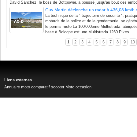
David Sánchez, le boss de Bottpower, a poussé jusqu'au bout des embou
Guy Martin déclenche un radar à 436,08 km/h e
La technique de la " trajectoire de sécurité ", prat
motards de la police et de la gendarmerie, se généra
le permis moto La 100'000ème Multistrada fabriquée
base à Bologne est une Multistrada 1260 Pikes...
1
2
3
4
5
6
7
8
9
10
Liens externes
Annuaire moto
comparatif scooter
Moto occasion