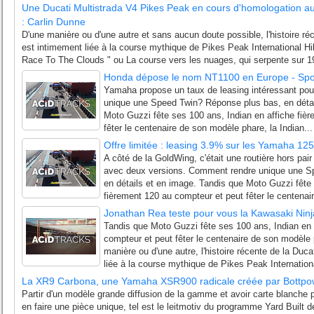
Une Ducati Multistrada V4 Pikes Peak en cours d'homologation a
: Carlin Dunne
D'une manière ou d'une autre et sans aucun doute possible, l'histoire ré
est intimement liée à la course mythique de Pikes Peak International Hi
Race To The Clouds " ou La course vers les nuages, qui serpente sur 19
Honda dépose le nom NT1100 en Europe - Spor
Yamaha propose un taux de leasing intéressant pou
unique une Speed Twin? Réponse plus bas, en détai
Moto Guzzi fête ses 100 ans, Indian en affiche fiè
fêter le centenaire de son modèle phare, la Indian...
Offre limitée : leasing 3.9% sur les Yamaha 12
A côté de la GoldWing, c'était une routière hors pai
avec deux versions. Comment rendre unique une S
en détails et en image. Tandis que Moto Guzzi fête 
fièrement 120 au compteur et peut fêter le centenair
Jonathan Rea teste pour vous la Kawasaki Nin
Tandis que Moto Guzzi fête ses 100 ans, Indian en 
compteur et peut fêter le centenaire de son modèle p
manière ou d'une autre, l'histoire récente de la Duca
liée à la course mythique de Pikes Peak Internationa
La XR9 Carbona, une Yamaha XSR900 radicale créée par Bottpo
Partir d'un modèle grande diffusion de la gamme et avoir carte blanche 
en faire une pièce unique, tel est le leitmotiv du programme Yard Buil