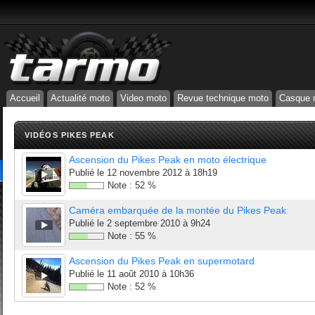
Accueil
Actualité moto
Video moto
Revue technique moto
Casque 
VIDÉOS PIKES PEAK
Ascension du Pikes Peak en moto électrique
Publié le
12 novembre 2012 à 18h19
Note :
52
%
Caméra embarquée de la montée du Pikes Peak
Publié le
2 septembre 2010 à 9h24
Note :
55
%
Ascension du Pikes Peak en supermotard
Publié le
11 août 2010 à 10h36
Note :
52
%