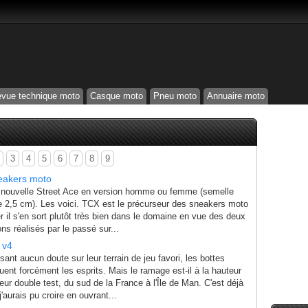
vue technique moto
Casque moto
Pneu moto
Annuaire moto
3
4
5
6
7
8
9
neakers moto
sa nouvelle Street Ace en version homme ou femme (semelle
de 2,5 cm). Les voici. TCX est le précurseur des sneakers moto
uer il s'en sort plutôt très bien dans le domaine en vue des deux
s réalisés par le passé sur...
 v4
sant aucun doute sur leur terrain de jeu favori, les bottes
nt forcément les esprits. Mais le ramage est-il à la hauteur
eur double test, du sud de la France à l'Île de Man. C'est déjà
'aurais pu croire en ouvrant...