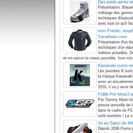
Des pieds aérés et
Présentation. Blau
mélange des genres.
techniques d'aujourd
avec tout ce qu'il fa
Ixon Frantic: soup
Caradisiac.com
Présentation d'un bl
techniques d'un équi
météos actuelles. Do
et mi-saison le mieux possible. Ixon mise
Kawasaki ouvre se
Les journées K sont 
la marque Kawasaki. 
avec un encadrement
2016, il va y avoir de
FSBK Pré Moto3 av
Par Tommy Marin le 
presse annuelle de 
dans le cadre du FS
sont ouvertes ! La c
Vu au Salon de Mi
Depuis 2006 Puma gr