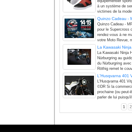
équipementier sporti
à un système de se
victimes de la mode 
Quinzo Cadeau - M
Quinzo Cadeau - MR 
pour le Supercross 
rendez-vous à ne ma
votre Moto Revue, n
La Kawasaki Ninja 
La Kawasaki Ninja H
Nürburgring au guido
du Nürburgring ave
Röthig remet le couve
L'Husqvarna 401 V
L'Husqvarna 401 Vit
©DR Si la commercial
prochaine (ou peut-ê
parler de lui puisqu'i
1
2