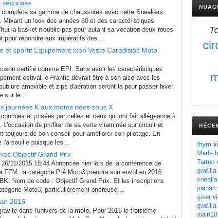
 sécurisés
NUAG
er complète sa gamme de chaussures avec cette Sneakers,
 Mixant un look des années 80 et des caractéristiques
T
'hui la basket n'oublie pas pour autant sa vocation deux-roues
ut pour répondre aux impératifs des...
cir
le et sportif Equipement Ixon Veste Caradisiac Moto
ouson certifié comme EPI. Sans avoir les caractéristiques
m
pement estival le Frantic devrait être à son aise avec les
ublure amovible et zips d'aération seront là pour passer hiver
 sur le...
s journées K aux motos nées sous X
connues et prisées par celles et ceux qui ont fait allégeance à
L'occasion de profiter de sa verte vitaminée sur circuit et
RÉCE
 toujours de bon conseil pour améliorer son pilotage. En
 l'arsouille puisque les...
thym
vi
Made I
ec Objectif Grand Prix
Tarmo
v
26/11/2015 16:44 Annoncée hier lors de la conférence de
gweilia
la FFM, la catégorie Pré Moto3 prendra son envol en 2016
onealia
BK. Nom de code : Objectif Grand Prix. Et les inscriptions
joahan
atégorie Moto3, particulièrement onéreuse,...
gixer
vi
lan 2015
gweilia
avite dans l'univers de la moto. Pour 2016 le troisième
alain10