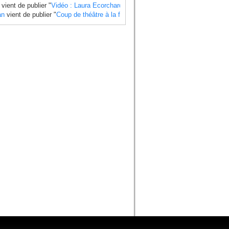
vient de publier "
Vidéo : Laura Ecorchard détaille sa saison 2024
".
an
vient de publier "
Coup de théâtre à la finale du Mondial 2024 side-car , Ti