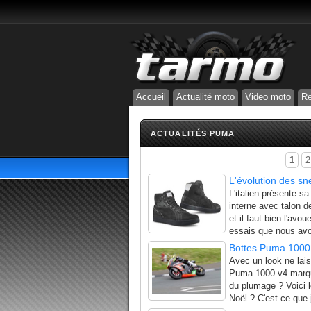
Accueil
Actualité moto
Video moto
Re
ACTUALITÉS PUMA
1
2
L'évolution des s
L'italien présente 
interne avec talon 
et il faut bien l'avo
essais que nous avon
Bottes Puma 1000
Avec un look ne lais
Puma 1000 v4 marque
du plumage ? Voici l
Noël ? C'est ce que j