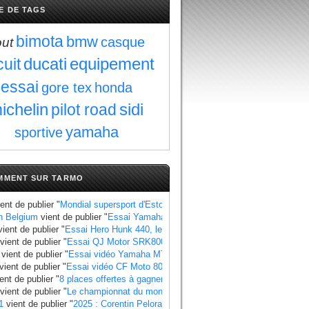
E DE TAGS
bimota
bmw
casque
out
ducati
equipement
cuit
essai
gore tex
honda
ichelin
sidi
pilot road
yamaha
sportive
MMENT SUR TARMO
ent de publier "
Mondial supersport d'Estoril : Manzi se rapproche du titre au 
n Belgium
vient de publier "
Essai Yamaha Ténéré 700 World Raid, les points à
ient de publier "
Essai Hero Hunk 440, les points à retenir
".
vient de publier "
Essai QJ Motor SRK800, les points à retenir
".
vient de publier "
Essai vidéo Yamaha MT 07 2025 standard et Y AMT
".
vient de publier "
Essai vidéo CF Moto 800 MT X
".
ent de publier "
8 places offertes à gagner pour le Grand Prix de France 2025
"
vient de publier "
Le championnat du monde side-car 2025 a un calendrier bie
1
vient de publier "
2025 : Corentin Pelorari sous les couleurs de Honda Fran