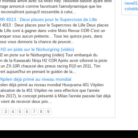
f mondial arrive avec sa Moto Rey. Nouvelle basket ayant droit
irene01
rrage annoncé comme favorisant l'aérodynamique que les
cohald
reconnaîtront puisqu'il ressemble à celui...
R 4013 : Deux places pour le Supercross de Lille
4013 : Deux places pour le Supercross de Lille Deux places
de Lille sont à gagner dans votre Moto Revue ©DR C'est un
nquer sous aucun prétexte... Tous les quinze jours, dans
ous vous donnons la chance de pouvoir...
H2 en piste sur le Nürburgring (vidéo)
2 en piste sur le Nürburgring (vidéo) Tour embarqué du
n de la Kawasaki Ninja H2 ©DR Après avoir sillonné la piste
c un ZX-10R chaussé des pneus racing R10 en 2011, Tim
rt aujourd'hui en prenant le guidon de la...
itpilen déjà primé au niveau mondial
pilen déjà primé au niveau mondial Husqvarna 401 Vitpilen
isation de la 401 Vitpilen ne sera effective que l'année
tre 2017), le concept présenté à Milan l'année passée fait déjà
l vient de recevoir deux prix...
3
4
5
6
7
8
9