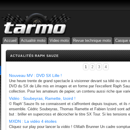
Accueil
Actualité moto
Video moto
Revue technique moto
Casque 
ACTUALITÉS RAPH SAUZE
1
2
3
4
Nouveau MV : DVD SX Lille !
Une heure trente de grand spectacle à visionner devant sa télé ou son or
DVD du SX de Lille mis en images et en forme par l'excellent Raph Sau
collection. Pour les amateurs de papier, un contenu aussi riche que varié
Vidéo : Soubeyras, Ramette, Izoird !
© Raph' Sauze Ils se connaissent et s'affrontent depuis toujours, et ils
ensemble. Cédric Soubeyras, Thomas Ramette et Fabien Izoird sont ad
but : briller en supercross et décrocher le titre SX Tour. Si les tensions ex
MXDN : La vidéo 4 étoiles
Cliquez sur play pour lancer la vidéo ! ©Math Brunner Un cadre somptu