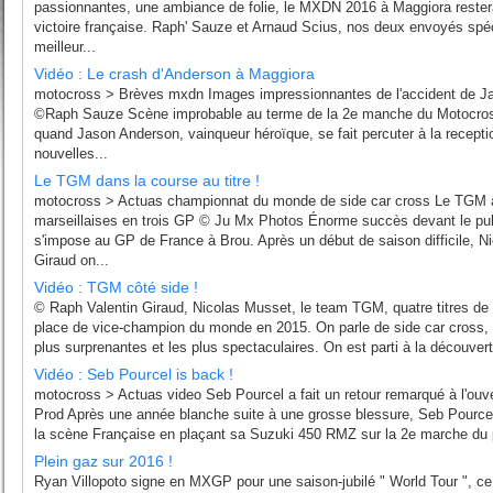
passionnantes, une ambiance de folie, le MXDN 2016 à Maggiora restera 
victoire française. Raph' Sauze et Arnaud Scius, nos deux envoyés spéc
meilleur...
Vidéo : Le crash d'Anderson à Maggiora
motocross > Brèves mxdn Images impressionnantes de l'accident de 
©Raph Sauze Scène improbable au terme de la 2e manche du Motocros
quand Jason Anderson, vainqueur héroïque, se fait percuter à la receptio
nouvelles...
Le TGM dans la course au titre !
motocross > Actuas championnat du monde de side car cross Le TGM a
marseillaises en trois GP © Ju Mx Photos Énorme succès devant le pub
s'impose au GP de France à Brou. Après un début de saison difficile, N
Giraud on...
Vidéo : TGM côté side !
© Raph Valentin Giraud, Nicolas Musset, le team TGM, quatre titres d
place de vice-champion du monde en 2015. On parle de side car cross, l
plus surprenantes et les plus spectaculaires. On est parti à la découver
Vidéo : Seb Pourcel is back !
motocross > Actuas video Seb Pourcel a fait un retour remarqué à l'ouv
Prod Après une année blanche suite à une grosse blessure, Seb Pourcel 
la scène Française en plaçant sa Suzuki 450 RMZ sur la 2e marche du
Plein gaz sur 2016 !
Ryan Villopoto signe en MXGP pour une saison-jubilé " World Tour ", ce