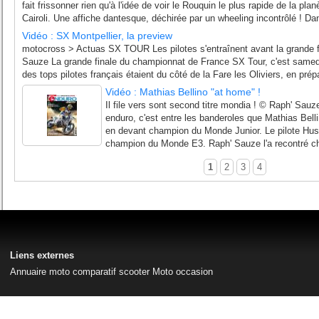
fait frissonner rien qu'à l'idée de voir le Rouquin le plus rapide de la pl
Cairoli. Une affiche dantesque, déchirée par un wheeling incontrôlé ! Dan
Vidéo : SX Montpellier, la preview
motocross > Actuas SX TOUR Les pilotes s'entraînent avant la grande f
Sauze La grande finale du championnat de France SX Tour, c'est samedi
des tops pilotes français étaient du côté de la Fare les Oliviers, en prép
Vidéo : Mathias Bellino "at home" !
Il file vers sont second titre mondia ! © Raph' Sau
enduro, c'est entre les banderoles que Mathias Belli
en devant champion du Monde Junior. Le pilote Husk
champion du Monde E3. Raph' Sauze l'a recontré ch
1
2
3
4
Liens externes
Annuaire moto
comparatif scooter
Moto occasion