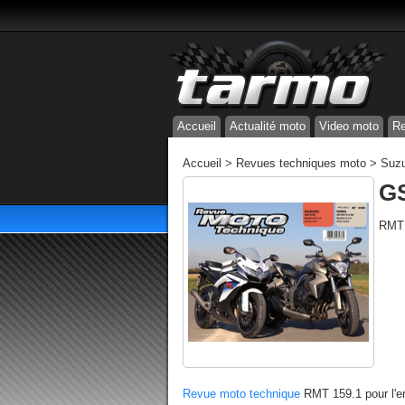
Accueil
Actualité moto
Video moto
Re
Accueil
>
Revues techniques moto
>
Suzu
GS
RMT 
Revue moto technique
RMT 159.1 pour l'e