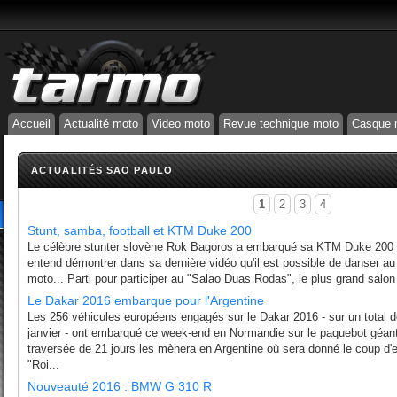
Accueil
Actualité moto
Video moto
Revue technique moto
Casque 
ACTUALITÉS SAO PAULO
1
2
3
4
Stunt, samba, football et KTM Duke 200
Le célèbre stunter slovène Rok Bagoros a embarqué sa KTM Duke 200 à 
entend démontrer dans sa dernière vidéo qu'il est possible de danser 
moto... Parti pour participer au "Salao Duas Rodas", le plus grand salo
Le Dakar 2016 embarque pour l'Argentine
Les 256 véhicules européens engagés sur le Dakar 2016 - sur un total d
janvier - ont embarqué ce week-end en Normandie sur le paquebot géan
traversée de 21 jours les mènera en Argentine où sera donné le coup d'
"Roi...
Nouveauté 2016 : BMW G 310 R