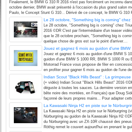
Finalement, le BMW G 310 R 2016 n'est pas forcément un inconnu dans 
octobre dernier, BMW avait présenté à l'occasion du plus grand salon 
Paulo, le Concept Stunt G 310... Dérivé de ce concept, le BMW G 310 R 
Le 28 octobre, "Something big is coming" chez
Le 28 octobre, "Something big is coming" chez Tri
2016 ©DR C'est par l'intermédiaire d'un teaser vid
que le 28 octobre prochain, "Something big is comi
quelque chose de gros est sur le point d'arriver....
Jouez et gagnez 6 mois au guidon d'une BMW
Jouez et gagnez 6 mois au guidon d'une BMW S 10
guidon d'une BMW S 1000 RR, BMW S 1000 R o
Motorrad France vous propose de filer en concess
en profiter pour gagner 6 mois au guidon de l'une de
Indian Scout "Black Hills Beast" : La grimpeuse 
(+ vidéo) Indian Scout "Black Hills Beast" 2016 ©D
déguste à toutes les sauces. La dernière version en 
bête noire des montées, en Français) que Doug Sid
façonné de leurs propres mains... Pour adapter cette
La Kawasaki Ninja H2 en piste sur le Nürburgri
La Kawasaki Ninja H2 en piste sur le Nürburgring (
Nürburgring au guidon de la Kawasaki Ninja H2 ©DR 
du Nürburgring avec un ZX-10R chaussé des pneus
Röthig remet le couvert aujourd'hui en prenant le gui