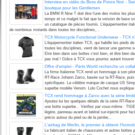
Interview en vidéo du Boss de Poivre Noir - Swis
boutique pour les Gentlemen
La BMW R Nine T doit être l'une des motos les plu
temps et ce malgré le fait que la version de base so
un catalogue de pièces fournis. L'équipementier ital
de nombreux motards dans toutes les disciplines,...
TCX Motorcycle Functional Underwear - TCX n'h
L'équipementier italien TCX, qui habille les pieds
toutes les disciplines, vient de lancer une gamme 
Etre bien dans ses bottes c'est bien, et être bien 
pas mal ! Grâce à TCX vous pourrez autant trouver 
Offre d'emploi - Parts World recherche un colla
La firme Italienne TCX rend un hommage à son pilote
RT-Race Johann Zarco, basée sur la RT-Race, puis
spécifiques. La célèbre marque de casque US Simp
superbe modèle Venom. Lolo Cochet nous explique 
TCX rend hommage à Zarco avec la série limi
Ajoutez-lui les quelques détails de la série RT-Ra
une botte superbe... Vérifiez par vous-même : TIGE:
légère, panneau avant et latéral sur-injecté pour faci
précis autour du pied ou de la jambe;...
L'airbag de Merlin, le premier à obtenir l'homo
Le fabricant italien de chaussures et autres bottes