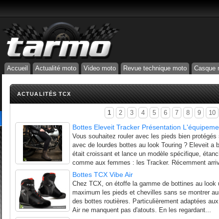
Accueil
Actualité moto
Video moto
Revue technique moto
Casque 
ACTUALITÉS TCX
1
2
3
4
5
6
7
8
9
10
Bottes Eleveit Tracker Présentation L'équipemen
Vous souhaitez rouler avec les pieds bien protégés 
avec de lourdes bottes au look Touring ? Eleveit a
était croissant et lance un modèle spécifique, étan
comme aux femmes : les Tracker. Récemment arrivé
Bottes TCX Vibe Air
Chez TCX, on étoffe la gamme de bottines au look u
maximum les pieds et chevilles sans se montrer au
des bottes routières. Particulièrement adaptées aux
Air ne manquent pas d'atouts. En les regardant...