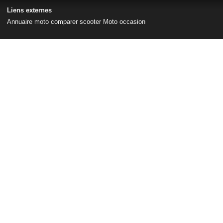
Liens externes
Annuaire moto
comparer scooter
Moto occasion