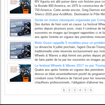
MV Agusta est allé puiser dans son histoire pour co
la Brutale 800 America, en 1975 le constructeur de 
750 America. Cette année encore, Greg Darmon est
Sherco 2018 pour AcidMoto. Destination le Pôle Mé
Sortie en motos classiques organisée par Comp
Des durites de frein sont en cause. Le festival Wh
portes depuis plusieurs jours, mais il continue de fai
souvenirs en images qui bougent rapportées ci et là
ans après l'entrée en vigueur des premières mesures
Moto Guzzi rappelle 5 modèles pour un problèm
Le dimanche 9 juillet prochain, l'agent Ducati-Triu
traditionnelle virée réservée exclusivement aux mot
Wheels & Waves a déjà fermé ses portes depuis plus
de faire parler de lui par les souvenirs en images qui
Le festival Wheels & Waves 2017 vu par Trium
Quatre ans après l'entrée en vigueur des premières 
dresse un bilan essentiellement positif du programme
conduire sous l'influence de l'alcool pour les nouve
chauffeurs professionnels, l'obligation d'allumer les..
1
2
3
4
5
6