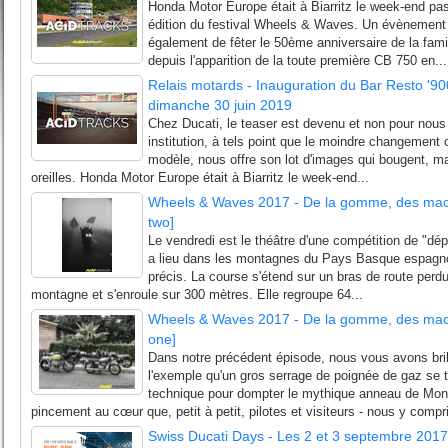
Honda Motor Europe était à Biarritz le week-end pa
édition du festival Wheels & Waves. Un évènement pa
également de fêter le 50ème anniversaire de la fami
depuis l'apparition de la toute première CB 750 en...
Relais motards - Inauguration du Bar Resto '90
dimanche 30 juin 2019
Chez Ducati, le teaser est devenu et non pour nous 
institution, à tels point que le moindre changement 
modèle, nous offre son lot d'images qui bougent, mai
oreilles. Honda Motor Europe était à Biarritz le week-end...
Wheels & Waves 2017 - De la gomme, des mach
two]
Le vendredi est le théâtre d'une compétition de "dép
a lieu dans les montagnes du Pays Basque espagnol,
précis. La course s'étend sur un bras de route per
montagne et s'enroule sur 300 mètres. Elle regroupe 64...
Wheels & Waves 2017 - De la gomme, des mach
one]
Dans notre précédent épisode, nous vous avons br
l'exemple qu'un gros serrage de poignée de gaz se t
technique pour dompter le mythique anneau de Mont
pincement au cœur que, petit à petit, pilotes et visiteurs - nous y compri
Swiss Ducati Days - Les 2 et 3 septembre 2017