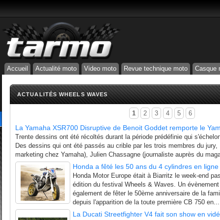
Accueil
Actualité moto
Video moto
Revue technique moto
Casque 
ACTUALITÉS WHEELS WAVES
1
2
3
4
5
6
La Yamaha XSR700 Disruptive de Benoit Goddet remporte le Yam
Trente dessins ont été récoltés durant la période prédéfinie qui s'échelo
Des dessins qui ont été passés au crible par les trois membres du jury, 
marketing chez Yamaha), Julien Chassagne (journaliste auprès du mag
Honda a fêté les 50 ans du 4 cylindres en lign
Honda Motor Europe était à Biarritz le week-end pa
édition du festival Wheels & Waves. Un évènement pa
également de fêter le 50ème anniversaire de la fami
depuis l'apparition de la toute première CB 750 en...
La Ducati Streetfighter V4 fait son show en vid