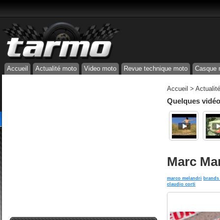
Accueil
Actualité moto
Video moto
Revue technique moto
Casque 
Accueil
>
Actualit
Quelques vidéos
Marc Mar
marco melandri
brands
claudio corti