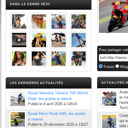
DANS LE GENRE SEXY
Pour partager cet
Forum
Blog
ACTUALITÉS M
LES DERNIÈRES ACTUALITÉS
Andre
Essai Yamaha Ténéré 700 World
et n'
Raid, les points à retenir
l'an
Publié le
4 avril 2026 à 14h19
Tech3
Essai Hero Hunk 440, les points
Certe
à retenir
qui e
Publié le
20 décembre 2025 à 12h27
telle