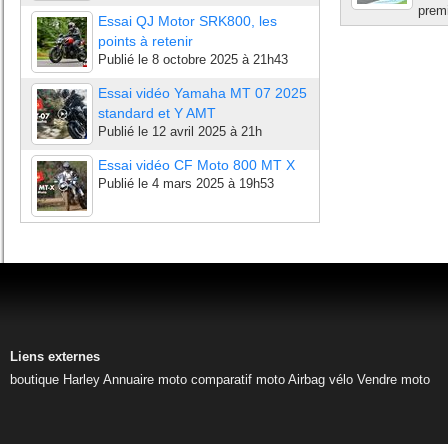
premi
Essai QJ Motor SRK800, les
points à retenir
Publié le
8 octobre 2025 à 21h43
Essai vidéo Yamaha MT 07 2025
standard et Y AMT
Publié le
12 avril 2025 à 21h
Essai vidéo CF Moto 800 MT X
Publié le
4 mars 2025 à 19h53
Liens externes
boutique Harley
Annuaire moto
comparatif moto
Airbag vélo
Vendre moto