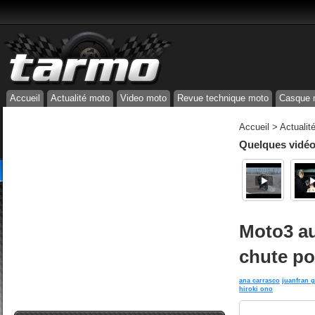
Accueil
Actualité moto
Video moto
Revue technique moto
Casque 
Accueil
>
Actualit
Quelques vidéos
Moto3 au
chute po
ana carrasco
juanfran 
hiroki ono