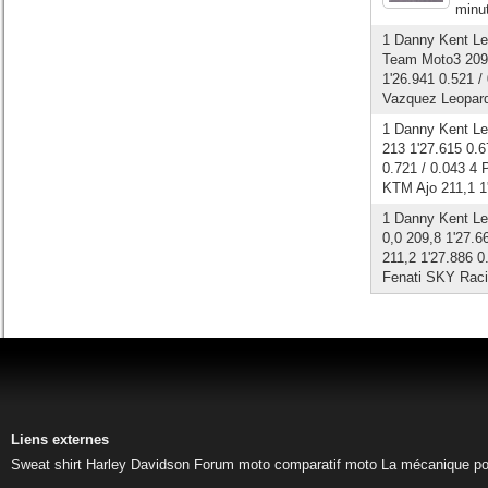
minut
1 Danny Kent Le
Team Moto3 209 
1'26.941 0.521 /
Vazquez Leopard
1 Danny Kent Leo
213 1'27.615 0.
0.721 / 0.043 4 
KTM Ajo 211,1 1'
1 Danny Kent Leo
0,0 209,8 1'27.6
211,2 1'27.886 0
Fenati SKY Raci
Liens externes
Sweat shirt Harley Davidson
Forum moto
comparatif moto
La mécanique pou