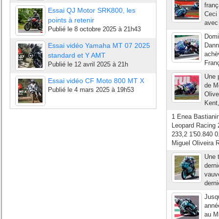
franç
Essai QJ Motor SRK800, les
Ceci 
points à retenir
avec 
Publié le
8 octobre 2025 à 21h43
Domin
Essai vidéo Yamaha MT 07 2025
Danny
achè
standard et Y AMT
Franç
Publié le
12 avril 2025 à 21h
Une p
Essai vidéo CF Moto 800 MT X
de M
Publié le
4 mars 2025 à 19h53
Olive
Kent,
1 Enea Bastiani
Leopard Racing 2
233,2 1'50.840 0
Miguel Oliveira 
Une t
derni
vauv
derni
Jusqu
année
au Mu