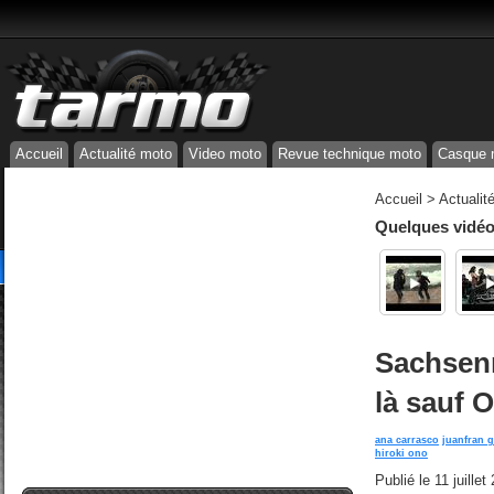
Accueil
Actualité moto
Video moto
Revue technique moto
Casque 
Accueil
>
Actualit
Quelques vidéos
Sachsenr
là sauf O
ana carrasco
juanfran 
hiroki ono
Publié le
11 juille