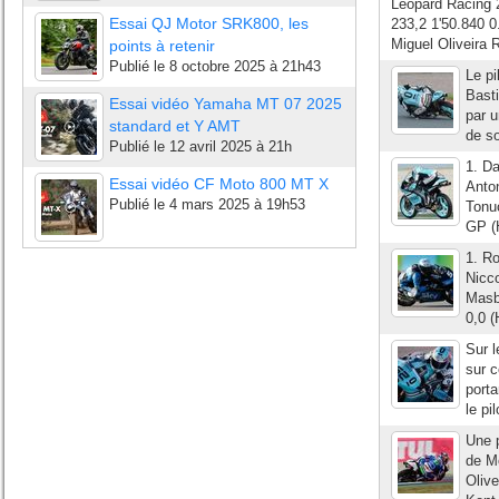
Leopard Racing 2
Essai QJ Motor SRK800, les
233,2 1'50.840 0
Miguel Oliveira 
points à retenir
Publié le
8 octobre 2025 à 21h43
Le pi
Basti
Essai vidéo Yamaha MT 07 2025
par u
standard et Y AMT
de so
Publié le
12 avril 2025 à 21h
1. D
Essai vidéo CF Moto 800 MT X
Anto
Publié le
4 mars 2025 à 19h53
Tonu
GP (
1. R
Nicco
Masb
0,0 
Sur l
sur c
porta
le pi
Une p
de M
Olive