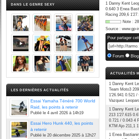
1 Danny Kent Leopa
DANS LE GENRE SEXY
0.640 3 Enea Bast
Racing 209,6 1'27
Note :
28
Source :
www.gp-i
Pour partager cet
Forum
Blog
ACTUALITÉS M
1 Danny Kent Le
Team Moto3 209 
LES DERNIÈRES ACTUALITÉS
1'26.941 0.521 /
Vazquez Leopard
Essai Yamaha Ténéré 700 World
Raid, les points à retenir
1 Danny Kent Leo
Publié le
4 avril 2026 à 14h19
213 1'27.615 0.
0.721 / 0.043 4 
Essai Hero Hunk 440, les points
KTM Ajo 211,1 1'
à retenir
1 Enea Bastiani
Publié le
20 décembre 2025 à 12h27