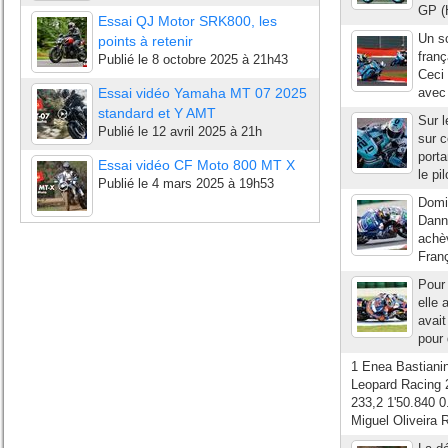
GP (
Essai QJ Motor SRK800, les
Un sc
points à retenir
franç
Publié le
8 octobre 2025 à 21h43
Ceci 
Essai vidéo Yamaha MT 07 2025
avec 
standard et Y AMT
Sur l
Publié le
12 avril 2025 à 21h
sur c
porta
Essai vidéo CF Moto 800 MT X
le pi
Publié le
4 mars 2025 à 19h53
Domin
Danny
achè
Franç
Pour 
elle 
avait
pour 
1 Enea Bastiani
Leopard Racing 2
233,2 1'50.840 0
Miguel Oliveira 