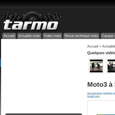
Accueil
Actualité moto
Video moto
Revue technique moto
Casque 
Accueil
>
Actualit
Quelques vidéos
Moto3 à S
ana carrasco
juanfran 
hiroki ono