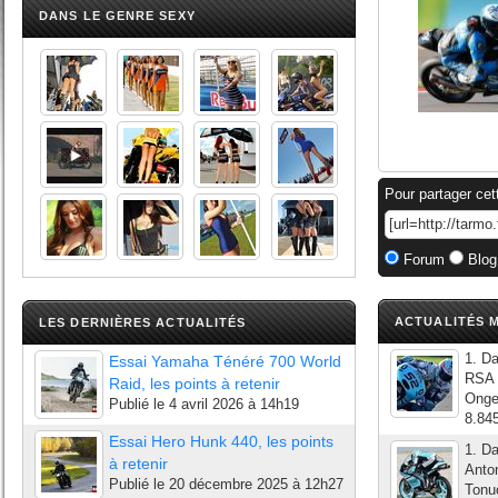
DANS LE GENRE SEXY
Pour partager cet
Forum
Blog
ACTUALITÉS M
LES DERNIÈRES ACTUALITÉS
1. D
Essai Yamaha Ténéré 700 World
RSA 
Raid, les points à retenir
Onge
Publié le
4 avril 2026 à 14h19
8.845
Essai Hero Hunk 440, les points
1. D
à retenir
Anto
Publié le
20 décembre 2025 à 12h27
Tonu