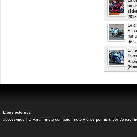
La dé
cœur
sixiè
2016 
Le pi
Basti
par u
de so
1. Fa
Dann
Anto
(Hon
Liens externes
accessoires HD
Forum moto
comparer moto
Fiches permis moto
Vendre m