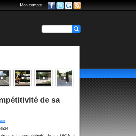
Mon compte
mpétitivité de sa
 dall
18h34
etrouver la compétitivité de sa GP15 à