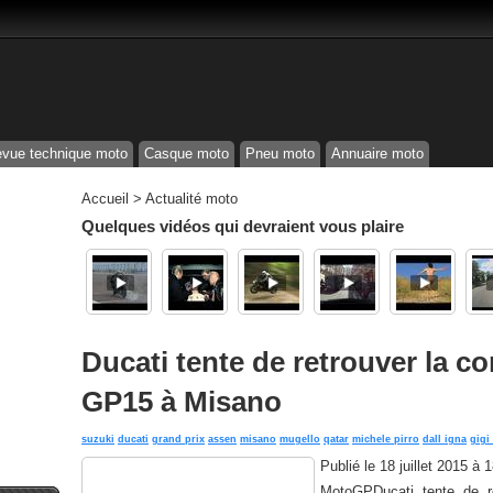
vue technique moto
Casque moto
Pneu moto
Annuaire moto
Accueil
>
Actualité moto
Quelques vidéos qui devraient vous plaire
Ducati tente de retrouver la co
GP15 à Misano
suzuki
ducati
grand prix
assen
misano
mugello
qatar
michele pirro
dall igna
gigi
Publié le
18 juillet 2015 à 
MotoGPDucati tente de r