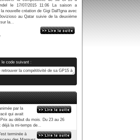
ndel le 17/07/2015 11:06 La saison a
a nouvelle création de Gigi Dall'Igna avec
 Dovizioso au Qatar suivie de la deuxième
sur la...
r
 le code suivant :
animée par la
acé qui avait
 Prix au début du mois. Du 23 au 26
t déjà la mi-temps de...
'est terminée à
e sceau des Marquez.