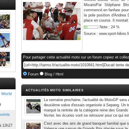
MisanoPar Stéphane Blo
commencé en fanfare pour l
la pole position d'Andrea
place en course. Il montait 
Note :
24
%
Source :
www.sport-bikes.f
Pour partager cette actualité moto sur un forum copiez et collez
Forum
Blog / Html
ACTUALITÉS MOTO SIMILAIRES
 World
La semaine prochaine, l'actualité du MotoGP sera 
9
deuxième salve d'essais organisée à Sepang. Un tr
marqué la rentrée de la catégorie reine des Grands
points
février, les écuries vont se retrouver pour ce qui es
C'est avec des airs de grand banquet familial que s
à 12h27
Valence une saison de Grands Prix placée sous l