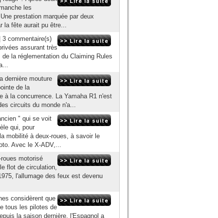
dimanche les
 Une prestation marquée par deux
la fête aurait pu être...
| 3 commentaire(s)
privées assurant très
ons de la réglementation du Claiming Rules
...
la dernière mouture
ointe de la
dre à la concurrence. La Yamaha R1 n'est
es circuits du monde n'a...
ancien " qui se voit
le qui, pour
la mobilité à deux-roues, à savoir le
to. Avec le X-ADV,...
x-roues motorisé
 flot de circulation,
 1975, l'allumage des feux est devenu
nnes considèrent que
e tous les pilotes de
depuis la saison dernière, l'Espagnol a