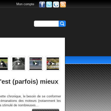
Mon compte
'est (parfois) mieux
tte chronique, le besoin de se conformer
s émanations des moteurs (notamment les
) a stimulé de nombreuses...