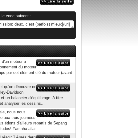
 le code suivant :
r d'un moteur à
ctionnement du moteur
emps par cet élément clé du moteur (avant
et qu'on découvre ce
rley-Davidson
 un balancier d'équilibrage. A titre
t analyser les dessins...
ale, nous nous
e aux trois journées
s étions d'ailleurs repartis de Sepang
itudes! Yamaha allait...
 réagir ? Après deux