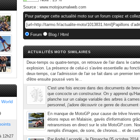
Source :
www.motojournalweb.com
Pour partager cette actualité moto sur un forum copiez et collez
Forum
Blog / Html
ACTUALITÉS MOTO SIMILAIRES
Deux-temps ou quatre-temps, on retrouve de l'air dans le carte
explosion. La présence de celui-ci s'avère essentielle au fon
deux-temps, car l'admission de l'air se fait dans un premier t
d'être ensuite poussé vers le...
C'est une fois encore dans des documents de brev
que concocte un constructeur. On y apprend qu'Ha
planche sur un calage variable des arbres à cames et
 World
personnel, j'adore découvrir ce genre de document e
9
En manque de MotoGP pour cause de trêve hivern
étions repus en Malaisie, gavés d'informations grâc
points
retransmises en direct sur le site MotoGP.com. Nou
remplis d'images, de sons, de chronos... et de cert
à 12h27
Par André Lecondé - le Dimanche 05 octobre 2014 |