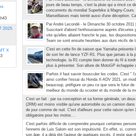
jours de beau temps, c'est la pluie qui a rincé ce 
es
concurrents du mondial Superbike à Magny-Cours.
Marseillaises mais teinté aussi d'une déception. Car 
1h43
Par André Lecondé - le Dimanche 30 octobre 2011 
7 2025
Suscitant d'abord l'enthousiasme auprès d'écuries 
vite qu'elles allaient franchir le pas, les dispositi
Team se sont ensuite heurtées aux durs récifs de la
C'est en cette fin de saison que Yamaha présente 
 MT X
de son fer de lance YZF-R1. Plus que jamais à la p
53
technologie, la R1 compte bien donner du fil à tor
plus à présenter. Son allure de MotoGP échappée d
Parfois il faut savoir bousculer les codes. C'est " l'
ainsi confier l'essai du Honda X-ADV 2021, un modè
beaucoup, préfigure un peu ce que sera le futur de 
meilleur du monde du scooter et du monde de la mo
C'est un fait : par sa conception et sa forme générale, un deu
(2RM) est moins visible qu'une automobile ou un camion dans le
de jour comme de nuit. C'est d'ailleurs pour cette raison qu'en
obligatoire pour les motos....
C'est parfois difficile de comprendre pourquoi certaines perso
l'ennemi de Luis Salom est son impulsivité. En effet, si, comm
son âge, il a déjà été l'auteur de quelques excès, il reste que 