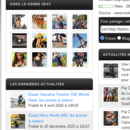
DANS LE GENRE SEXY
Note :
28
Source :
www.moto
Pour partager cet
Forum
Blog
ACTUALITÉS M
Une s
Teuts
sont 
pour 
LES DERNIÈRES ACTUALITÉS
Par D
du L
Essai Yamaha Ténéré 700 World
en ré
Raid, les points à retenir
Searl
Publié le
4 avril 2026 à 14h19
Par D
Essai Hero Hunk 440, les points
deux
à retenir
Cairo
Publié le
20 décembre 2025 à 12h27
const