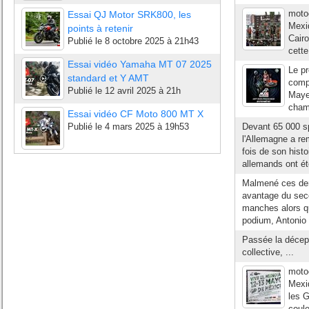
moto
Essai QJ Motor SRK800, les
Mexi
points à retenir
Cairo
Publié le
8 octobre 2025 à 21h43
cette
Essai vidéo Yamaha MT 07 2025
Le pr
standard et Y AMT
compt
Publié le
12 avril 2025 à 21h
Mayen
champ
Essai vidéo CF Moto 800 MT X
Publié le
4 mars 2025 à 19h53
Devant 65 000 sp
l'Allemagne a re
fois de son hist
allemands ont ét
Malmené ces dern
avantage du sec
manches alors qu
podium, Antonio 
Passée la décept
collective, ...
moto
Mexiq
les G
coule