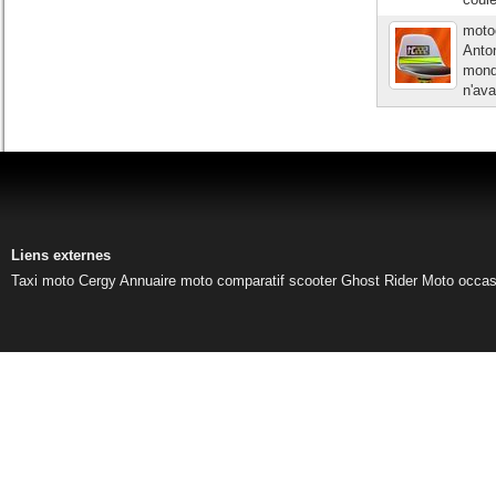
moto
Anton
mondi
n'av
Liens externes
Taxi moto Cergy
Annuaire moto
comparatif scooter
Ghost Rider
Moto occas