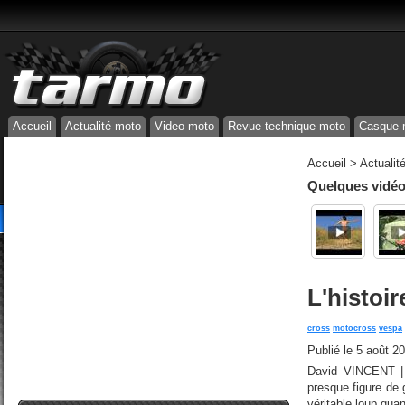
Accueil
Actualité moto
Video moto
Revue technique moto
Casque 
Accueil
>
Actualit
Quelques vidéos
L'histoir
cross
motocross
vespa
Publié le
5 août 2
David VINCENT | P
presque figure de g
véritable loup quan