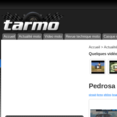
Accueil
Actualité moto
Video moto
Revue technique moto
Casque 
Accueil
>
Actualit
Quelques vidéos
Pedrosa 
circuit
brno
ohlins
losa