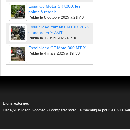
Essai QJ Motor SRK800, les
points à retenir
Publié le
8 octobre 2025 à 21h43
Essai vidéo Yamaha MT 07 2025
standard et Y AMT
Publié le
12 avril 2025 à 21h
Essai vidéo CF Moto 800 MT X
Publié le
4 mars 2025 à 19h53
Liens externes
Harley-Davidson
Scooter 50
comparer moto
La mécanique pour les nuls
Ve