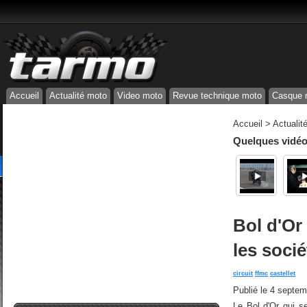
Accueil
Actualité moto
Video moto
Revue technique moto
Casque 
Accueil
>
Actualit
Quelques vidéos
Bol d'Or
les soci
circuit
ffmc
castellet
Publié le
4 septem
Le Bol d'Or qui s