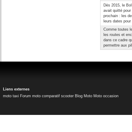
Dès 2015, le Bol 
avait quitté pour
prochain : les 
leurs dates pour 
Comme toutes les
les routes et en
dans ce cadre qu
permettre aux pil
Liens externes
moto taxi
Forum moto
comparatif scooter
Blog Moto
Moto occasion