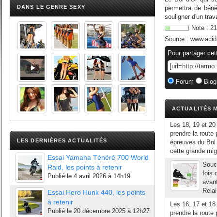
DANS LE GENRE SEXY
permettra de bénéf
souligner d'un trav
Note :
21
Source :
www.acid
Pour partager cet
Forum
Blog
ACTUALITÉS M
Les 18, 19 et 20
prendre la route 
LES DERNIÈRES ACTUALITÉS
épreuves du Bol d
cette grande migr
Essai Yamaha Ténéré 700 World
Souc
Raid, les points à retenir
fois 
Publié le
4 avril 2026 à 14h19
avan
Relai
Essai Hero Hunk 440, les points
à retenir
Les 16, 17 et 18
Publié le
20 décembre 2025 à 12h27
prendre la route 