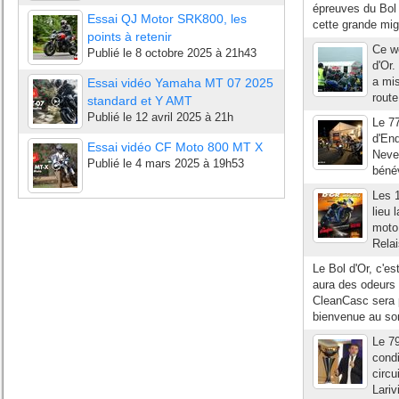
épreuves du Bol d
Essai QJ Motor SRK800, les
cette grande migr
points à retenir
Ce we
Publié le
8 octobre 2025 à 21h43
d'Or
a mis
Essai vidéo Yamaha MT 07 2025
route
standard et Y AMT
Publié le
12 avril 2025 à 21h
Le 7
d'End
Essai vidéo CF Moto 800 MT X
Neve
Publié le
4 mars 2025 à 19h53
bénév
Les 1
lieu
moto
Relai
Le Bol d'Or, c'es
aura des odeurs 
CleanCasc sera p
bienvenue au sort
Le 79
condi
circu
Lariv