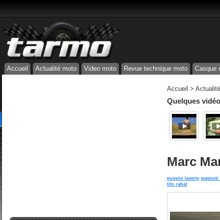
Accueil
Actualité moto
Video moto
Revue technique moto
Casque 
Accueil
>
Actualit
Quelques vidéos
Marc Mar
eugene laverty
magneti 
tito rabat