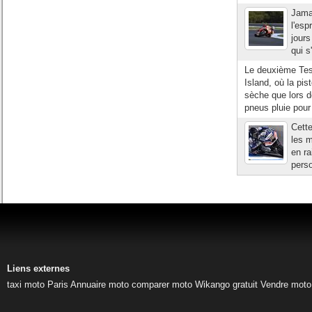
Jamai
l'esp
jours
qui s
Le deuxième Test
Island, où la pis
sèche que lors d
pneus pluie pour 
Cette
les m
en ra
perso
Liens externes
taxi moto Paris
Annuaire moto
comparer moto
Wikango gratuit
Vendre moto