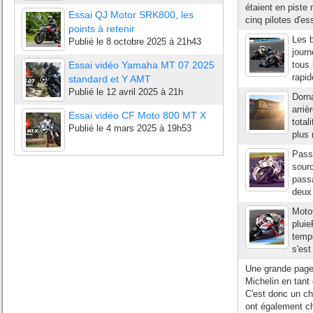
étaient en piste
Essai QJ Motor SRK800, les
cinq pilotes d'es
points à retenir
Les b
Publié le
8 octobre 2025 à 21h43
journ
Essai vidéo Yamaha MT 07 2025
tous 
rapi
standard et Y AMT
Publié le
12 avril 2025 à 21h
Dorna
arriè
Essai vidéo CF Moto 800 MT X
total
Publié le
4 mars 2025 à 19h53
plus 
Pass
sourc
passa
deux 
MotoG
pluie
temps
s'est
Une grande page 
Michelin en tant
C'est donc un ch
ont également c