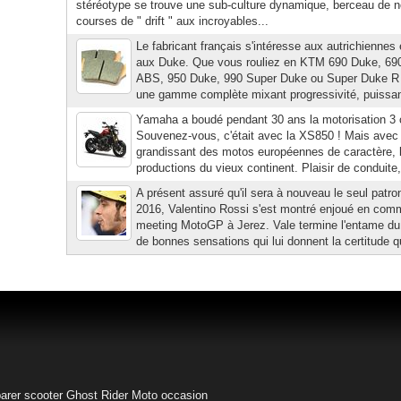
stéréotype se trouve une sub-culture dynamique, berceau de n
courses de " drift " aux incroyables...
Le fabricant français s'intéresse aux autrichiennes 
aux Duke. Que vous rouliez en KTM 690 Duke, 69
ABS, 950 Duke, 990 Super Duke ou Super Duke R l
une gamme complète mixant progressivité, puissanc
Yamaha a boudé pendant 30 ans la motorisation 3 c
Souvenez-vous, c'était avec la XS850 ! Mais avec
grandissant des motos européennes de caractère, le
productions du vieux continent. Plaisir de conduite,
A présent assuré qu'il sera à nouveau le seul pat
2016, Valentino Rossi s'est montré enjoué en co
meeting MotoGP à Jerez. Vale termine l'entame du
de bonnes sensations qui lui donnent la certitude qu'
arer scooter
Ghost Rider
Moto occasion