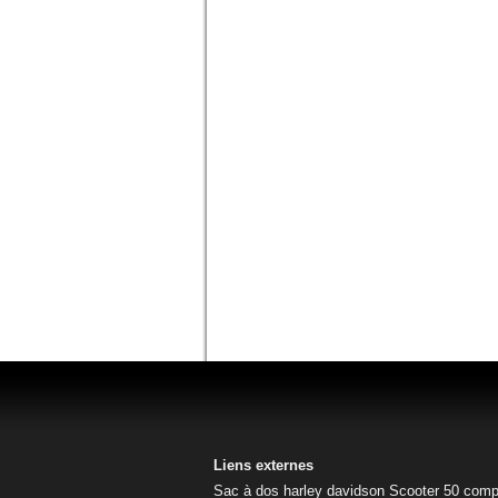
Liens externes
Sac à dos harley davidson
Scooter 50
comp