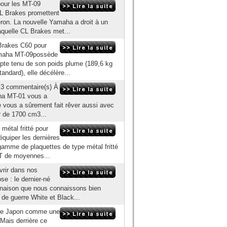
pour les MT-09
CL Brakes promettent
eron. La nouvelle Yamaha a droit à un
laquelle CL Brakes met...
 Brakes C60 pour
amaha MT-09possède
mpte tenu de son poids plume (189,6 kg
tandard), elle décélère...
| 3 commentaire(s) À
aha MT-01 vous a
le vous a sûrement fait rêver aussi avec
 de 1700 cm3...
métal fritté pour
équiper les dernières
mme de plaquettes de type métal fritté
 GT de moyennes...
vrir dans nos
se : le dernier-né
inaison que nous connaissons bien
 de guerre White et Black...
t le Japon comme une
 Mais derrière ce