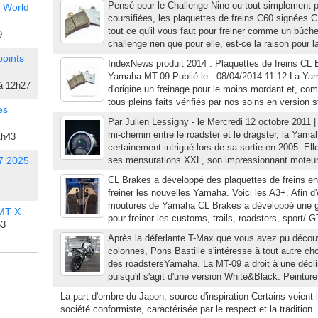
Pensé pour le Challenge-Nine ou tout simplement 
 World
coursifiées, les plaquettes de freins C60 signées 
tout ce qu'il vous faut pour freiner comme un bûch
9
challenge rien que pour elle, est-ce la raison pour 
points
IndexNews produit 2014 : Plaquettes de freins CL
Yamaha MT-09 Publié le : 08/04/2014 11:12 La Y
à 12h27
d'origine un freinage pour le moins mordant et, co
tous pleins faits vérifiés par nos soins en version s
es
Par Julien Lessigny - le Mercredi 12 octobre 2011 
mi-chemin entre le roadster et le dragster, la Yam
1h43
certainement intrigué lors de sa sortie en 2005. El
7 2025
ses mensurations XXL, son impressionnant moteur
CL Brakes a développé des plaquettes de freins en 
freiner les nouvelles Yamaha. Voici les A3+. Afin d'
moutures de Yamaha CL Brakes a développé une ga
 MT X
pour freiner les customs, trails, roadsters, sport/
53
Après la déferlante T-Max que vous avez pu décou
colonnes, Pons Bastille s'intéresse à tout autre cho
des roadstersYamaha. La MT-09 a droit à une décl
puisqu'il s'agit d'une version White&Black. Peinture
La part d'ombre du Japon, source d'inspiration Certains voien
société conformiste, caractérisée par le respect et la tradition.