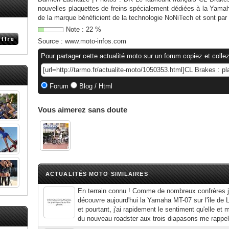
nouvelles plaquettes de freins spécialement dédiées à la Yama
de la marque bénéficient de la technologie NoNiTech et sont pa
Note :
22
%
Source :
www.moto-infos.com
Pour partager cette actualité moto sur un forum copiez et collez
Forum
Blog / Html
Vous aimerez sans doute
ACTUALITÉS MOTO SIMILAIRES
En terrain connu ! Comme de nombreux confrères jo
découvre aujourd'hui la Yamaha MT-07 sur l'île de 
et pourtant, j'ai rapidement le sentiment qu'elle e
du nouveau roadster aux trois diapasons me rappell