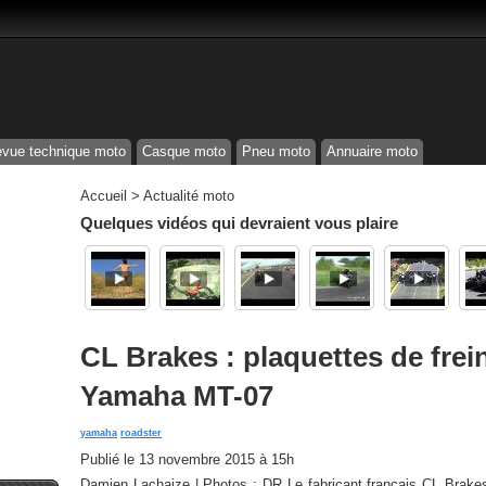
vue technique moto
Casque moto
Pneu moto
Annuaire moto
Accueil
>
Actualité moto
Quelques vidéos qui devraient vous plaire
CL Brakes : plaquettes de frei
Yamaha MT-07
yamaha
roadster
Publié le
13 novembre 2015 à 15h
Damien Lachaize | Photos : DR Le fabricant français CL Brakes