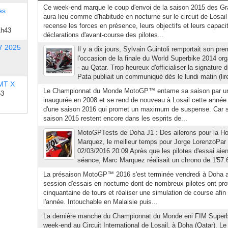
Ce week-end marque le coup d'envoi de la saison 2015 des Gr
es
aura lieu comme d'habitude en nocturne sur le circuit de Losa
recense les forces en présence, leurs objectifs et leurs capac
1h43
déclarations d'avant-course des pilotes...
7 2025
Il y a dix jours, Sylvain Guintoli remportait son pre
l'occasion de la finale du World Superbike 2014 orga
- au Qatar. Trop heureux d'officialiser la signat
Pata publiait un communiqué dès le lundi matin (lire
 MT X
Le Championnat du Monde MotoGP™ entame sa saison par un
53
inaugurée en 2008 et se rend de nouveau à Losail cette année 
d'une saison 2016 qui promet un maximum de suspense. Car s
saison 2015 restent encore dans les esprits de...
MotoGPTests de Doha J1 : Des ailerons pour la H
Marquez, le meilleur temps pour Jorge LorenzoPar 
02/03/2016 20:09 Après que les pilotes d'essai aien
séance, Marc Marquez réalisait un chrono de 1'57.6 
La présaison MotoGP™ 2016 s'est terminée vendredi à Doha a
session d'essais en nocturne dont de nombreux pilotes ont prof
cinquantaine de tours et réaliser une simulation de course afin
l'année. Intouchable en Malaisie puis...
La dernière manche du Championnat du Monde eni FIM Superbi
week-end au Circuit International de Losail, à Doha (Qatar). Le