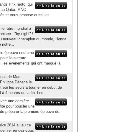
ands Prix moto, qui
il au Qatar. MNC
ités et vous propose aussi les
mier titre mondial à
nisée - "by night" !
ure du nouveau champion du monde, Honda
 notre...
e épreuve nocturne
pour l'ouverture
i les évènements qui ont marqué la
onda de Marc
Philippe Debarle le
t été les seuls à tourner en début de
à 4 heures de la fin. Les...
vec une dernière
ité pour boucler une
 de préparer la première épreuve de
ke 2014 a lieu ce
 dernier rendez-vous