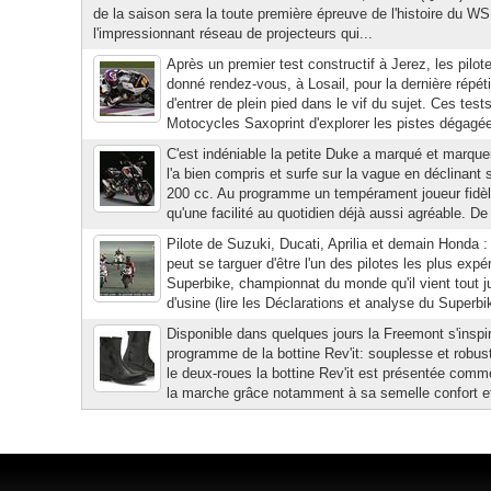
de la saison sera la toute première épreuve de l'histoire du W
l'impressionnant réseau de projecteurs qui...
Après un premier test constructif à Jerez, les pilot
donné rendez-vous, à Losail, pour la dernière répét
d'entrer de plein pied dans le vif du sujet. Ces test
Motocycles Saxoprint d'explorer les pistes dégagée
C'est indéniable la petite Duke a marqué et marq
l'a bien compris et surfe sur la vague en déclinant 
200 cc. Au programme un tempérament joueur fidèle
qu'une facilité au quotidien déjà aussi agréable. De l'
Pilote de Suzuki, Ducati, Aprilia et demain Honda :
peut se targuer d'être l'un des pilotes les plus exp
Superbike, championnat du monde qu'il vient tout 
d'usine (lire les Déclarations et analyse du Superbi
Disponible dans quelques jours la Freemont s'inspir
programme de la bottine Rev'it: souplesse et robu
le deux-roues la bottine Rev'it est présentée comme
la marche grâce notamment à sa semelle confort et 