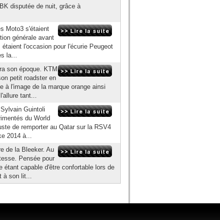
SBK disputée de nuit, grâce à
es Moto3 s'étaient
ition générale avant
s étaient l'occasion pour l'écurie Peugeot
s la...
uera son époque. KTM
son petit roadster en
 à l'image de la marque orange ainsi
allure tant...
 Sylvain Guintoli
érimentés du World
juste de remporter au Qatar sur la RSV4
ke 2014 à...
e de la Bleeker. Au
stesse. Pensée pour
 étant capable d'être confortable lors de
à son lit...