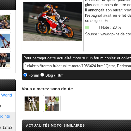
glas des espoirs de titre d
il annonçait son retrait pro
l'espagnol avait en effet 
se soigner. En...
Note :
28
%
Source :
www.gp-inside.c
Pour partager cette actualité moto sur un forum copiez et collez
Forum
Blog / Html
Vous aimerez sans doute
 World
9
points
ACTUALITÉS MOTO SIMILAIRES
à 12h27