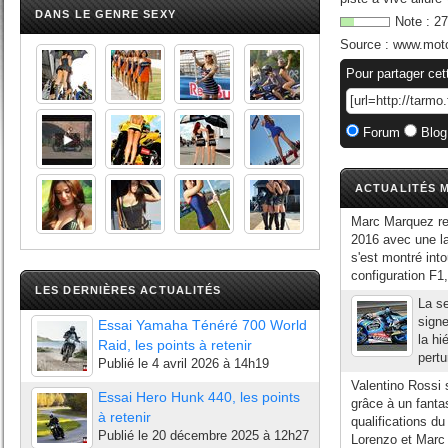
DANS LE GENRE SEXY
Note :
27
Source :
www.moto
Pour partager cet
Forum
Blog
ACTUALITÉS M
Marc Marquez re
2016 avec une la
s'est montré int
configuration F1,
LES DERNIÈRES ACTUALITÉS
La s
signe
Essai Yamaha Ténéré 700 World
la hi
Raid, les points à retenir
pertu
Publié le
4 avril 2026 à 14h19
Valentino Rossi 
Essai Hero Hunk 440, les points
grâce à un fantas
à retenir
qualifications du
Publié le
20 décembre 2025 à 12h27
Lorenzo et Marc 