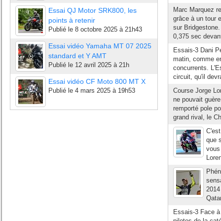
Marc Marquez re
Essai QJ Motor SRK800, les
grâce à un tour 
points à retenir
sur Bridgestone.
Publié le
8 octobre 2025 à 21h43
0,375 sec devant
Essai vidéo Yamaha MT 07 2025
Essais-3 Dani P
standard et Y AMT
matin, comme en 
Publié le
12 avril 2025 à 21h
concurrents. L'E
circuit, qu'il dev
Essai vidéo CF Moto 800 MT X
Publié le
4 mars 2025 à 19h53
Course Jorge L
ne pouvait guèr
remporté pole pos
grand rival, le 
C'est
que 
vous 
Loren
Phén
sens
2014 
Qatar
Essais-3 Face à 
pilotes de la ca