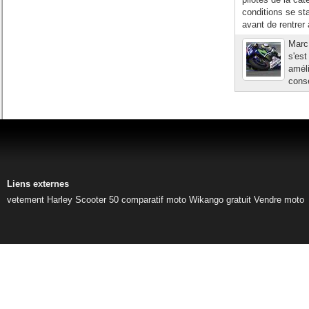
conditions se sta
avant de rentrer 
Marc 
s'est
améli
consé
Liens externes
vetement Harley
Scooter 50
comparatif moto
Wikango gratuit
Vendre moto