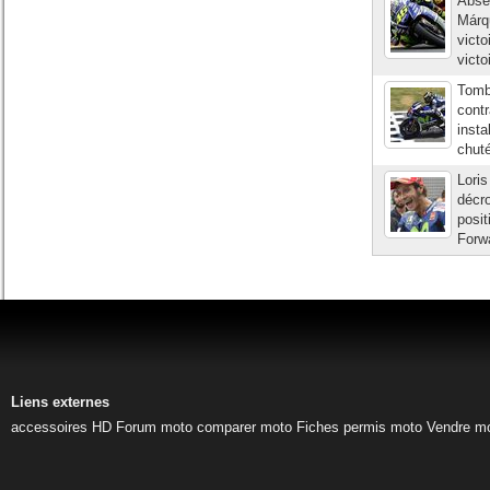
Absen
Márq
victo
victo
Tombé
contr
insta
chuté
Lori
décro
posi
Forw
Liens externes
accessoires HD
Forum moto
comparer moto
Fiches permis moto
Vendre m