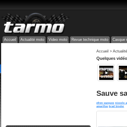
Accueil
Actualité moto
Video moto
Revue technique moto
Casque 
Accueil
>
Actualit
Quelques vidéos
Sauve sa
efren vazquez
niccolo a
amarillas
brad binder