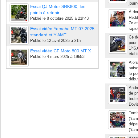
journ
Essai QJ Motor SRK800, les
À dom
points à retenir
Redd
Publié le
8 octobre 2025 à 21h43
7e et
Essai vidéo Yamaha MT 07 2025
rapi
standard et Y AMT
Ce de
Publié le
12 avril 2025 à 21h
pour 
1'46.
Essai vidéo CF Moto 800 MT X
étab
Publié le
4 mars 2025 à 19h53
Alors
saiso
le po
début
Andre
de pr
toute
Doviz
Tombé
(Yam
dépar
(Yam