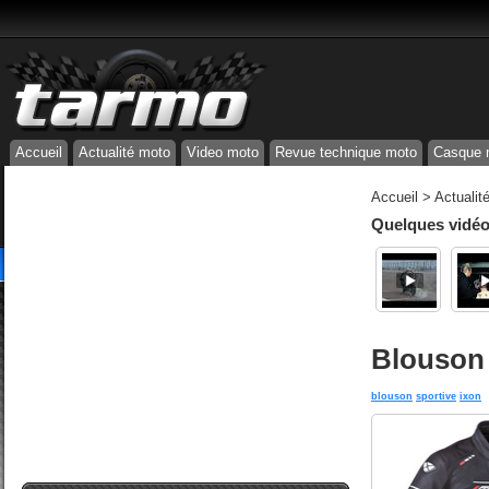
Accueil
Actualité moto
Video moto
Revue technique moto
Casque 
Accueil
>
Actualit
Quelques vidéos
Blouson
blouson
sportive
ixon