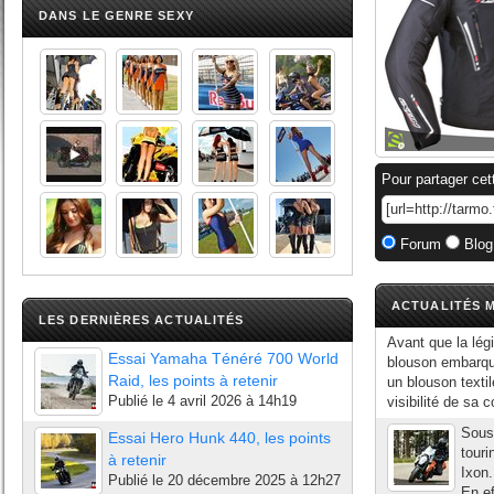
DANS LE GENRE SEXY
Pour partager cet
Forum
Blog
ACTUALITÉS M
LES DERNIÈRES ACTUALITÉS
Avant que la légi
Essai Yamaha Ténéré 700 World
blouson embarqu
Raid, les points à retenir
un blouson textil
Publié le
4 avril 2026 à 14h19
visibilité de sa c
Sous
Essai Hero Hunk 440, les points
touri
à retenir
Ixon.
Publié le
20 décembre 2025 à 12h27
En ef