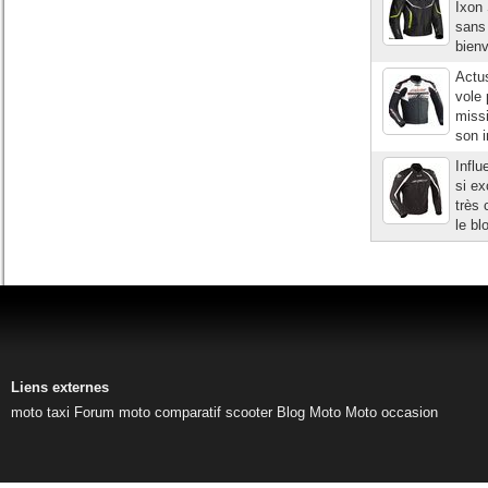
Ixon 
sans 
bienv
Actus
vole 
missi
son i
Influ
si ex
très 
le bl
Liens externes
moto taxi
Forum moto
comparatif scooter
Blog Moto
Moto occasion