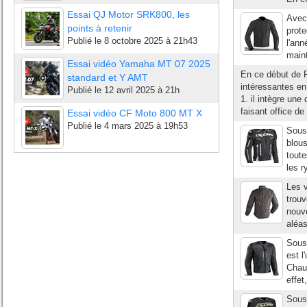
Essai QJ Motor SRK800, les
Avec 
points à retenir
prote
Publié le
8 octobre 2025 à 21h43
l'ann
maint
Essai vidéo Yamaha MT 07 2025
En ce début de 
standard et Y AMT
intéressantes en
Publié le
12 avril 2025 à 21h
1. il intègre un
faisant office d
Essai vidéo CF Moto 800 MT X
Publié le
4 mars 2025 à 19h53
Sous 
blous
toute
les r
Les v
trouv
nouve
aléas
Sous 
est l
Chaud
effet
Sous 