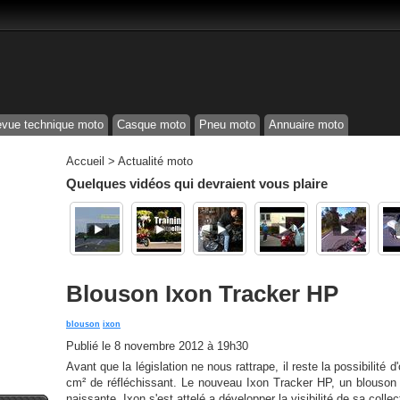
vue technique moto
Casque moto
Pneu moto
Annuaire moto
Accueil
>
Actualité moto
Quelques vidéos qui devraient vous plaire
Blouson Ixon Tracker HP
blouson
ixon
Publié le
8 novembre 2012 à 19h30
Avant que la législation ne nous rattrape, il reste la possibilit
cm² de réfléchissant. Le nouveau Ixon Tracker HP, un blouson te
naissante. Ixon s'est attelé a développer la visibilité de sa collec