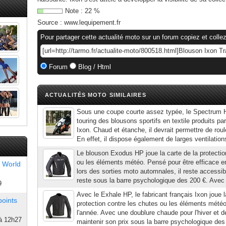
Note :
22
%
Source :
www.lequipement.fr
Pour partager cette actualité moto sur un forum copiez et collez
Forum
Blog / Html
ACTUALITÉS MOTO SIMILAIRES
Sous une coupe courte assez typée, le Spectrum H
touring des blousons sportifs en textile produits par
Ixon. Chaud et étanche, il devrait permettre de rou
En effet, il dispose également de larges ventilation
Le blouson Exodus HP joue la carte de la protectio
ou les éléments météo. Pensé pour être efficace 
 World
lors des sorties moto automnales, il reste accessib
reste sous la barre psychologique des 200 €. Avec 
9
Avec le Exhale HP, le fabricant français Ixon joue l
points
protection contre les chutes ou les éléments météo
l'année. Avec une doublure chaude pour l'hiver et des
à 12h27
maintenir son prix sous la barre psychologique des 