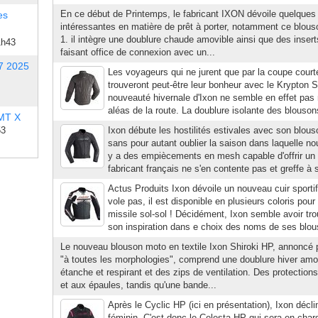
En ce début de Printemps, le fabricant IXON dévoile quelque
es
intéressantes en matière de prêt à porter, notamment ce blous
1. il intègre une doublure chaude amovible ainsi que des inser
1h43
faisant office de connexion avec un...
7 2025
Les voyageurs qui ne jurent que par la coupe court
trouveront peut-être leur bonheur avec le Krypton S
nouveauté hivernale d'Ixon ne semble en effet pas 
aléas de la route. La doublure isolante des blouso
 MT X
53
Ixon débute les hostilités estivales avec son blous
sans pour autant oublier la saison dans laquelle n
y a des empiècements en mesh capable d'offrir un 
fabricant français ne s'en contente pas et greffe à 
Actus Produits Ixon dévoile un nouveau cuir sportif,
vole pas, il est disponible en plusieurs coloris pour 
missile sol-sol ! Décidément, Ixon semble avoir tr
son inspiration dans e choix des noms de ses blous
Le nouveau blouson moto en textile Ixon Shiroki HP, annoncé 
"à toutes les morphologies", comprend une doublure hiver amov
étanche et respirant et des zips de ventilation. Des protecti
et aux épaules, tandis qu'une bande...
Après le Cyclic HP (ici en présentation), Ixon décl
féminin. C'est donc le Celesta HP qui sera en char