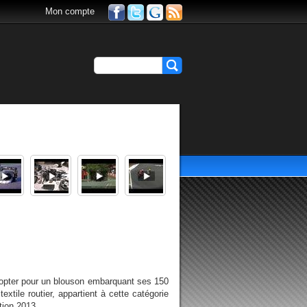
Mon compte
é d'opter pour un blouson embarquant ses 150
xtile routier, appartient à cette catégorie
tion 2013....