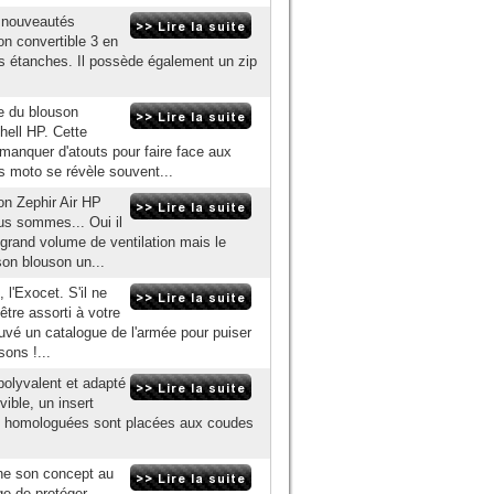
s nouveautés
on convertible 3 en
ts étanches. Il possède également un zip
e du blouson
hell HP. Cette
manquer d'atouts pour faire face aux
ns moto se révèle souvent...
on Zephir Air HP
ous sommes... Oui il
grand volume de ventilation mais le
son blouson un...
 l'Exocet. S'il ne
être assorti à votre
ouvé un catalogue de l'armée pour puiser
ons !...
polyvalent et adapté
ible, un insert
ons homologuées sont placées aux coudes
ine son concept au
ge de protéger,