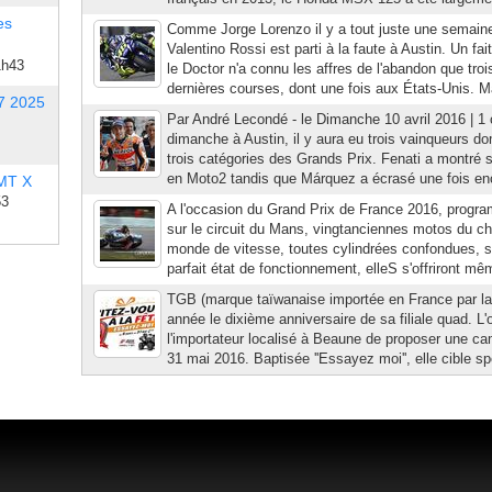
es
Comme Jorge Lorenzo il y a tout juste une semaine
Valentino Rossi est parti à la faute à Austin. Un fai
1h43
le Doctor n'a connu les affres de l'abandon que troi
dernières courses, dont une fois aux États-Unis. 
7 2025
Par André Lecondé - le Dimanche 10 avril 2016 | 1
dimanche à Austin, il y aura eu trois vainqueurs d
trois catégories des Grands Prix. Fenati a montré 
en Moto2 tandis que Márquez a écrasé une fois enco
 MT X
53
A l'occasion du Grand Prix de France 2016, progr
sur le circuit du Mans, vingtanciennes motos du c
monde de vitesse, toutes cylindrées confondues, s
parfait état de fonctionnement, elleS s'offriront mêm
TGB (marque taïwanaise importée en France par la
année le dixième anniversaire de sa filiale quad. L
l'importateur localisé à Beaune de proposer une c
31 mai 2016. Baptisée ''Essayez moi'', elle cible sp