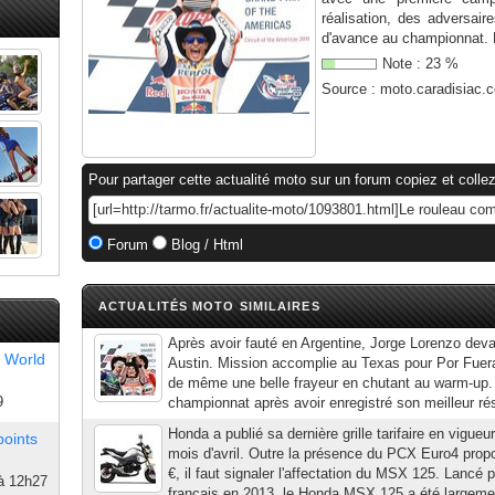
réalisation, des adversair
d'avance au championnat. L
Note :
23
%
Source :
moto.caradisiac.
Pour partager cette actualité moto sur un forum copiez et collez
Forum
Blog / Html
ACTUALITÉS MOTO SIMILAIRES
Après avoir fauté en Argentine, Jorge Lorenzo devai
 World
Austin. Mission accomplie au Texas pour Por Fuera q
de même une belle frayeur en chutant au warm-up. 
9
championnat après avoir enregistré son meilleur ré
Honda a publié sa dernière grille tarifaire en vigueu
points
mois d'avril. Outre la présence du PCX Euro4 propo
€, il faut signaler l'affectation du MSX 125. Lancé 
à 12h27
français en 2013, le Honda MSX 125 a été largement