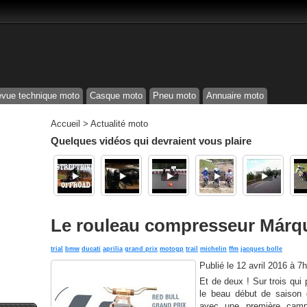
vue technique moto
Casque moto
Pneu moto
Annuaire moto
Accueil
>
Actualité moto
Quelques vidéos qui devraient vous plaire
Le rouleau compresseur Márq
trial
bmw
ducati
aprilia
grand prix
motogp
trail
michelin
ffm
jacques bolle
Publié le
12 avril 2016 à 7
Et de deux ! Sur trois qui p
le beau début de saison 
avec une première camp