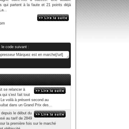
es qui partent à la faute et 21 points déjà
a...
com
 le code suivant :
t se relancer à
ui s'est fait tout
Le voilà à présent second au
sultat dans un Grand Prix des...
r depuis le début du
sé au tarif de 2849
pour la première fois sur le marché
 plébiscité...