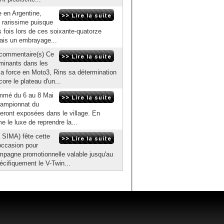
 en Argentine,
t rarissime puisque
s fois lors de ces soixante-quatorze
Mais un embrayage...
 commentaire(s) Ce
ominants dans les
sa force en Moto3, Rins sa détermination
re le plateau d'un...
ammé du 6 au 8 Mai
hampionnat du
eront exposées dans le village. En
e le luxe de reprendre la...
 SIMA) fête cette
'occasion pour
ampagne promotionnelle valable jusqu'au
écifiquement le V-Twin...