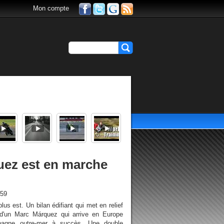
Mon compte
uez est en marche
h59
lus est. Un bilan édifiant qui met en relief
d'un Marc Márquez qui arrive en Europe
agne outre-mer à succès. Une double