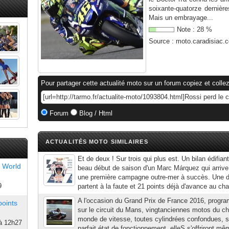
soixante-quatorze dernièr
Mais un embrayage...
Note :
28
%
Source :
moto.caradisiac.
Pour partager cette actualité moto sur un forum copiez et collez
Forum
Blog / Html
ACTUALITÉS MOTO SIMILAIRES
Et de deux ! Sur trois qui plus est. Un bilan édifiant
 World
beau début de saison d'un Marc Márquez qui arriv
une première campagne outre-mer à succès. Une dou
9
partent à la faute et 21 points déjà d'avance au ch
A l'occasion du Grand Prix de France 2016, progr
points
sur le circuit du Mans, vingtanciennes motos du c
monde de vitesse, toutes cylindrées confondues, s
à 12h27
parfait état de fonctionnement, elleS s'offriront mêm