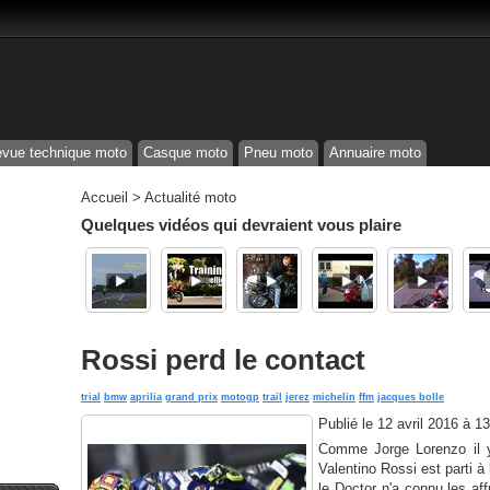
vue technique moto
Casque moto
Pneu moto
Annuaire moto
Accueil
>
Actualité moto
Quelques vidéos qui devraient vous plaire
Rossi perd le contact
trial
bmw
aprilia
grand prix
motogp
trail
jerez
michelin
ffm
jacques bolle
Publié le
12 avril 2016 à 1
Comme Jorge Lorenzo il y
Valentino Rossi est parti à 
le Doctor n'a connu les aff