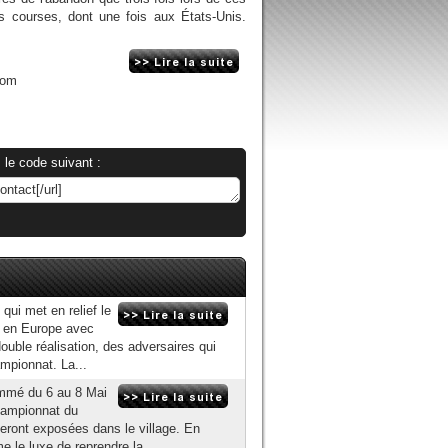
es courses, dont une fois aux États-Unis.
com
 le code suivant :
 qui met en relief le
e en Europe avec
ble réalisation, des adversaires qui
ampionnat. La...
ammé du 6 au 8 Mai
hampionnat du
eront exposées dans le village. En
e le luxe de reprendre la...