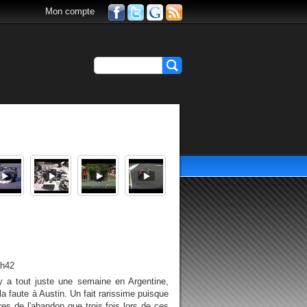
Mon compte
3h42
 a tout juste une semaine en Argentine,
la faute à Austin. Un fait rarissime puisque
res de l'abandon que trois fois lors de ces