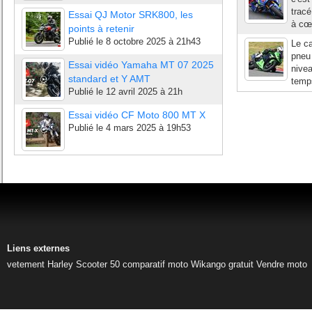
tracé
Essai QJ Motor SRK800, les
à cœu
points à retenir
Publié le
8 octobre 2025 à 21h43
Le ca
pneu 
Essai vidéo Yamaha MT 07 2025
nivea
standard et Y AMT
temps
Publié le
12 avril 2025 à 21h
Essai vidéo CF Moto 800 MT X
Publié le
4 mars 2025 à 19h53
Liens externes
vetement Harley
Scooter 50
comparatif moto
Wikango gratuit
Vendre moto