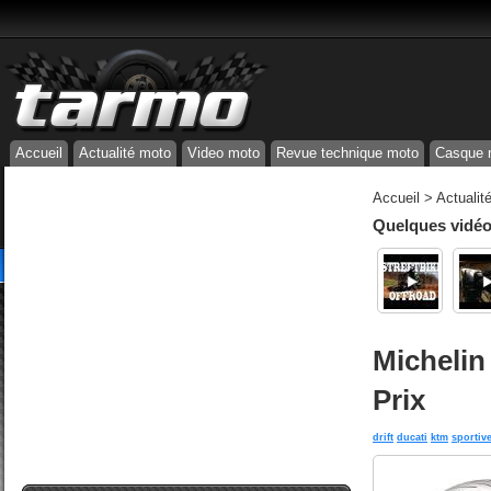
Accueil
Actualité moto
Video moto
Revue technique moto
Casque 
Accueil
>
Actualit
Quelques vidéos
Michelin
Prix
drift
ducati
ktm
sportiv