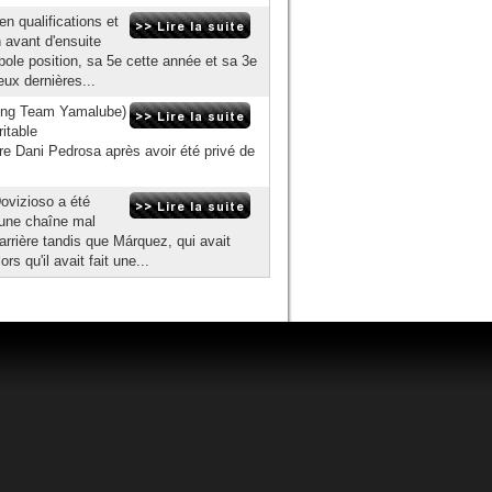
n qualifications et
n avant d'ensuite
pole position, sa 5e cette année et sa 3e
eux dernières...
ing Team Yamalube)
itable
re Dani Pedrosa après avoir été privé de
ovizioso a été
'une chaîne mal
rrière tandis que Márquez, qui avait
rs qu'il avait fait une...