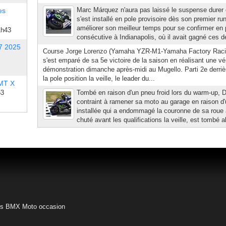
Marc Márquez n'aura pas laissé le suspense durer e
es
s'est installé en pole provisoire dès son premier ru
améliorer son meilleur temps pour se confirmer en 
1h43
consécutive à Indianapolis, où il avait gagné ces d
7 2025
Course Jorge Lorenzo (Yamaha YZR-M1-Yamaha Factory Rac
s'est emparé de sa 5e victoire de la saison en réalisant une vér
démonstration dimanche après-midi au Mugello. Parti 2e derriè
la pole position la veille, le leader du...
 MT X
53
Tombé en raison d'un pneu froid lors du warm-up, D
contraint à ramener sa moto au garage en raison d
installée qui a endommagé la couronne de sa roue a
chuté avant les qualifications la veille, est tombé alo
es BMX
Moto occasion