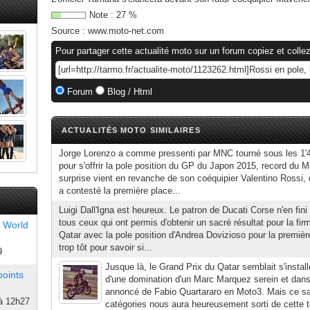
Note :
27
%
Source :
www.moto-net.com
Pour partager cette actualité moto sur un forum copiez et collez
Forum
Blog / Html
ACTUALITÉS MOTO SIMILAIRES
Jorge Lorenzo a comme pressenti par MNC tourné sous les 1'44
pour s'offrir la pole position du GP du Japon 2015, record du Mo
surprise vient en revanche de son coéquipier Valentino Rossi,
a contesté la première place...
Luigi Dall'Igna est heureux. Le patron de Ducati Corse n'en fin
tous ceux qui ont permis d'obtenir un sacré résultat pour la fi
 World
Qatar avec la pole position d'Andrea Dovizioso pour la premièr
trop tôt pour savoir si...
9
Jusque là, le Grand Prix du Qatar semblait s'install
points
d'une domination d'un Marc Marquez serein et dans l
annoncé de Fabio Quartararo en Moto3. Mais ce sa
à 12h27
catégories nous aura heureusement sorti de cette t