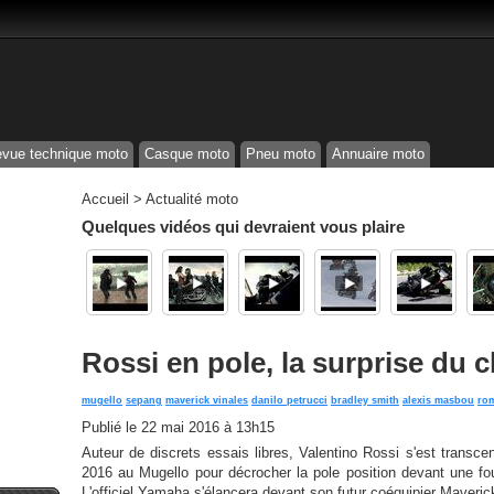
vue technique moto
Casque moto
Pneu moto
Annuaire moto
Accueil
>
Actualité moto
Quelques vidéos qui devraient vous plaire
Rossi en pole, la surprise du c
mugello
sepang
maverick vinales
danilo petrucci
bradley smith
alexis masbou
rom
Publié le
22 mai 2016 à 13h15
Auteur de discrets essais libres, Valentino Rossi s'est transcen
2016 au Mugello pour décrocher la pole position devant une fo
L'officiel Yamaha s'élancera devant son futur coéquipier Maveric