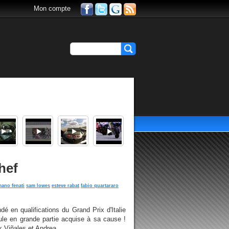
Mon compte
hef
ano fenati
sam lowes
esteve rabat
fabio quartararo
dé en qualifications du Grand Prix d'Italie
ule en grande partie acquise à sa cause !
k Viñales et Andrea...