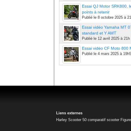
Essai QJ Motor SRK800, l
points à retenir
Publié le
8 octobre 2025 à 2
Essai vidéo Yamaha MT 0
standard et Y AMT
Publié le
12 avril 2025 à 21h
Essai vidéo CF Moto 800
Publié le
4 mars 2025 à 19h
Liens externes
Harley
Scooter 50
comparatif scooter
Figur