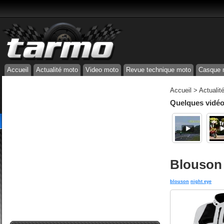
Accueil
Actualité moto
Video moto
Revue technique moto
Casque 
Accueil
>
Actualit
Quelques vidéos
Blouson
blouson
night eye