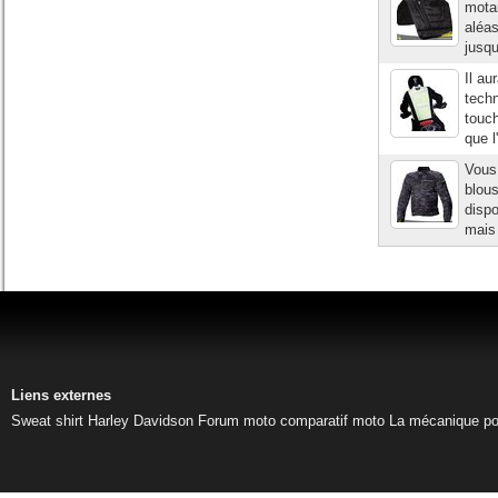
motar
aléas
jusqu
Il au
tech
touc
que l
Vous
blou
dispo
mais 
Liens externes
Sweat shirt Harley Davidson
Forum moto
comparatif moto
La mécanique pou