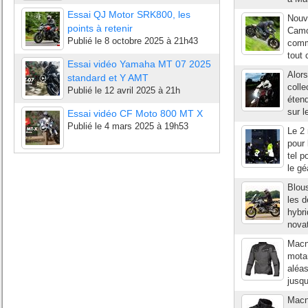
Essai QJ Motor SRK800, les
Nouv
points à retenir
Camou
Publié le
8 octobre 2025 à 21h43
comme
tout 
Essai vidéo Yamaha MT 07 2025
Alors
standard et Y AMT
colle
Publié le
12 avril 2025 à 21h
étend
sur l
Essai vidéo CF Moto 800 MT X
Publié le
4 mars 2025 à 19h53
Le 2 
pour 
tel p
le gé
Blous
les 
hybri
novat
Macn
motar
aléas
jusqu
Macn