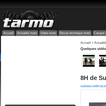
Accueil
Actualité moto
Video moto
Revue technique moto
Casque 
Accueil
>
Actualit
Quelques vidéos
8H de Su
yoshimura
gmt94
van d