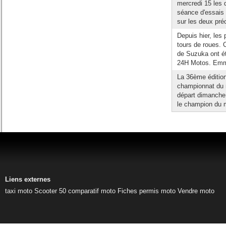
mercredi 15 les 
séance d'essais l
sur les deux pré
Depuis hier, les 
tours de roues. 
de Suzuka ont ét
24H Motos. Emme
La 36ème éditio
championnat du m
départ dimanche 2
le champion du 
Liens externes
taxi moto
Scooter 50
comparatif moto
Fiches permis moto
Vendre moto