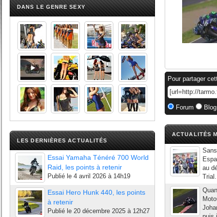
DANS LE GENRE SEXY
Pour partager cet
Forum
Blog
ACTUALITÉS M
LES DERNIÈRES ACTUALITÉS
Sans 
Essai Yamaha Ténéré 700 World
Espa
Raid, les points à retenir
au dé
Publié le
4 avril 2026 à 14h19
Trial
Quan
Essai Hero Hunk 440, les points
MotoG
à retenir
Johan
Publié le
20 décembre 2025 à 12h27
puis 