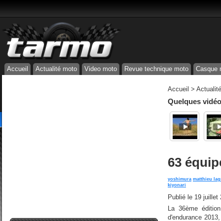
Accueil
Actualité moto
Video moto
Revue technique moto
Casque 
Accueil
>
Actualit
Quelques vidéos
63 équip
yoshimura
matthieu lag
kiyonari
Publié le
19 juille
La 36ème éditio
d'endurance 2013, 