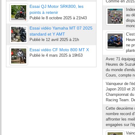
Comme en 2015,
Essai QJ Motor SRK800, les
Inde
points à retenir
au d
Publié le
8 octobre 2025 à 21h43
dispu
monde
Essai vidéo Yamaha MT 07 2025
standard et Y AMT
C'est
Publié le
12 avril 2025 à 21h
Heur
ne pr
Essai vidéo CF Moto 800 MT X
plant
Publié le
4 mars 2025 à 19h53
Avec 71 équipage
Heures de Suzuk
du monde d'endur
Cours, compte n
Vainqueur de l'
Japon 2010 et 2
Championnat du M
Racing Team. Deu
Cette deuxième 
nombre record d
affronter les mei
engagées sur l'é
Vainq