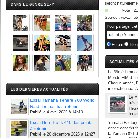
seront naturelleme
DANS LE GENRE SEXY
Note :
21
Source :
www.moto
Pour partager cet
Forum
Blog
ACTUALITÉS M
La 36e édition 
Monde FIM d'End
Chaque année, l'
internationaux. A
LES DERNIÈRES ACTUALITÉS
Le Mo
Essai Yamaha Ténéré 700 World
trêve
Raid, les points à retenir
Heure
Publié le
4 avril 2026 à 14h19
toujo
Essai Hero Hunk 440, les points
Yamaha Factory 
année consécuti
à retenir
la Yamaha #21 d
Publié le
20 décembre 2025 à 12h27