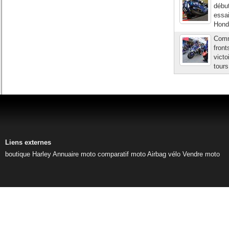
début
essai
Hond
Comm
front
vict
tours
Liens externes
boutique Harley
Annuaire moto
comparatif moto
Airbag vélo
Vendre moto