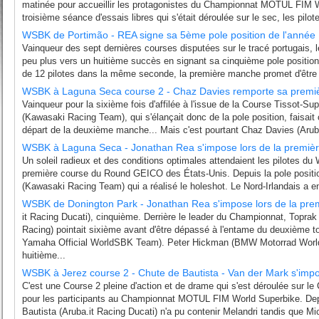
matinée pour accueillir les protagonistes du Championnat MOTUL FIM W
troisième séance d'essais libres qui s'était déroulée sur le sec, les pilot
WSBK de Portimão - REA signe sa 5ème pole position de l'année
Vainqueur des sept dernières courses disputées sur le tracé portugais, l
peu plus vers un huitième succès en signant sa cinquième pole positio
de 12 pilotes dans la même seconde, la première manche promet d'être p
WSBK à Laguna Seca course 2 - Chaz Davies remporte sa premièr
Vainqueur pour la sixième fois d'affilée à l'issue de la Course Tissot-S
(Kawasaki Racing Team), qui s'élançait donc de la pole position, faisait 
départ de la deuxième manche... Mais c'est pourtant Chaz Davies (Aruba.
WSBK à Laguna Seca - Jonathan Rea s'impose lors de la premiè
Un soleil radieux et des conditions optimales attendaient les pilotes d
première course du Round GEICO des États-Unis. Depuis la pole positi
(Kawasaki Racing Team) qui a réalisé le holeshot. Le Nord-Irlandais a en 
WSBK de Donington Park - Jonathan Rea s'impose lors de la pre
it Racing Ducati), cinquième. Derrière le leader du Championnat, Toprak
Racing) pointait sixième avant d'être dépassé à l'entame du deuxième t
Yamaha Official WorldSBK Team). Peter Hickman (BMW Motorrad Worl
huitième...
WSBK à Jerez course 2 - Chute de Bautista - Van der Mark s'imp
C'est une Course 2 pleine d'action et de drame qui s'est déroulée sur le 
pour les participants au Championnat MOTUL FIM World Superbike. Depui
Bautista (Aruba.it Racing Ducati) n'a pu contenir Melandri tandis que Mi