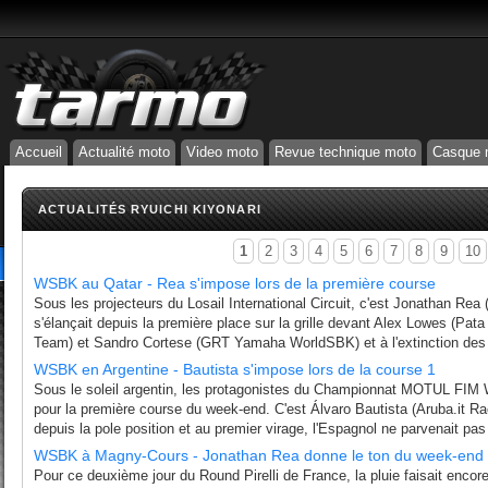
Accueil
Actualité moto
Video moto
Revue technique moto
Casque 
ACTUALITÉS RYUICHI KIYONARI
1
2
3
4
5
6
7
8
9
10
WSBK au Qatar - Rea s'impose lors de la première course
Sous les projecteurs du Losail International Circuit, c'est Jonathan Re
s'élançait depuis la première place sur la grille devant Alex Lowes (Pa
Team) et Sandro Cortese (GRT Yamaha WorldSBK) et à l'extinction des fe
WSBK en Argentine - Bautista s'impose lors de la course 1
Sous le soleil argentin, les protagonistes du Championnat MOTUL FIM W
pour la première course du week-end. C'est Álvaro Bautista (Aruba.it Rac
depuis la pole position et au premier virage, l'Espagnol ne parvenait pas
WSBK à Magny-Cours - Jonathan Rea donne le ton du week-end e
Pour ce deuxième jour du Round Pirelli de France, la pluie faisait encore