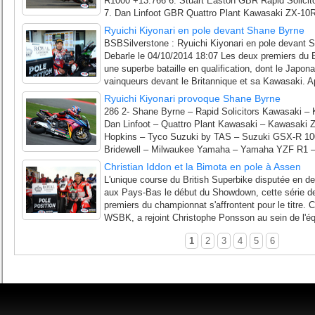
R1000 +13.766 6. Stuart Easton GBR Rapid Solici
7. Dan Linfoot GBR Quattro Plant Kawasaki ZX-10R 
Ryuichi Kiyonari en pole devant Shane Byrne
BSBSilverstone : Ryuichi Kiyonari en pole devant 
Debarle le 04/10/2014 18:07 Les deux premiers du Br
une superbe bataille en qualification, dont le Japon
vainqueurs devant le Britannique et sa Kawasaki. A
Ryuichi Kiyonari provoque Shane Byrne
286 2- Shane Byrne – Rapid Solicitors Kawasaki –
Dan Linfoot – Quattro Plant Kawasaki – Kawasaki 
Hopkins – Tyco Suzuki by TAS – Suzuki GSX-R 10
Bridewell – Milwaukee Yamaha – Yamaha YZF R1 – 
Christian Iddon et la Bimota en pole à Assen
L'unique course du British Superbike disputée en
aux Pays-Bas le début du Showdown, cette série de
premiers du championnat s'affrontent pour le titre. 
WSBK, a rejoint Christophe Ponsson au sein de l'éq
1
2
3
4
5
6