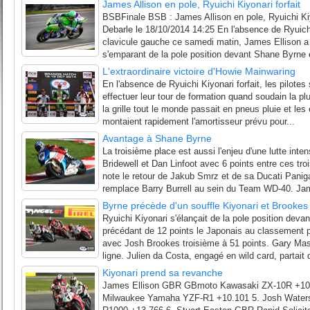
James Allison en pole, Ryuichi Kiyonari forfait
BSBFinale BSB : James Allison en pole, Ryuichi Kiyo
Debarle le 18/10/2014 14:25 En l'absence de Ryuichi 
clavicule gauche ce samedi matin, James Ellison a 
s'emparant de la pole position devant Shane Byrne 
L'extraordinaire victoire d'Howie Mainwaring
En l'absence de Ryuichi Kiyonari forfait, les pilotes
effectuer leur tour de formation quand soudain la p
la grille tout le monde passait en pneus pluie et le
montaient rapidement l'amortisseur prévu pour...
Avantage à Shane Byrne
La troisième place est aussi l'enjeu d'une lutte in
Bridewell et Dan Linfoot avec 6 points entre ces t
note le retour de Jakub Smrz et de sa Ducati Paniga
remplace Barry Burrell au sein du Team WD-40. Ja
Byrne précède d'un souffle Kiyonari et Brookes
Ryuichi Kiyonari s'élançait de la pole position deva
précédant de 12 points le Japonais au classement 
avec Josh Brookes troisième à 51 points. Gary Mas
ligne. Julien da Costa, engagé en wild card, partait d
Kiyonari prend sa revanche
James Ellison GBR GBmoto Kawasaki ZX-10R +10
Milwaukee Yamaha YZF-R1 +10.101 5. Josh Water