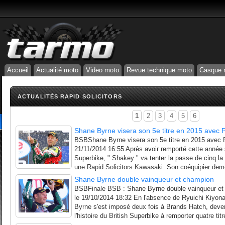
Accueil
Actualité moto
Video moto
Revue technique moto
Casque 
ACTUALITÉS RAPID SOLICITORS
1
2
3
4
5
6
Shane Byrne visera son 5e titre en 2015 avec
BSBShane Byrne visera son 5e titre en 2015 avec 
21/11/2014 16:55 Après avoir remporté cette année
Superbike, " Shakey " va tenter la passe de cinq la
une Rapid Solicitors Kawasaki. Son coéquipier deme
Shane Byrne double vainqueur et champion
BSBFinale BSB : Shane Byrne double vainqueur et 
le 19/10/2014 18:32 En l'absence de Ryuichi Kiyona
Byrne s'est imposé deux fois à Brands Hatch, deven
l'histoire du British Superbike à remporter quatre titr